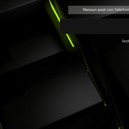
Nessun post con l'etiche
Iscr