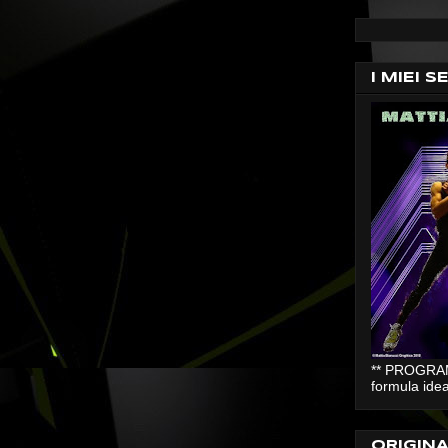
I MIEI S
** PROGRAMM
formula idea
ORIGIN