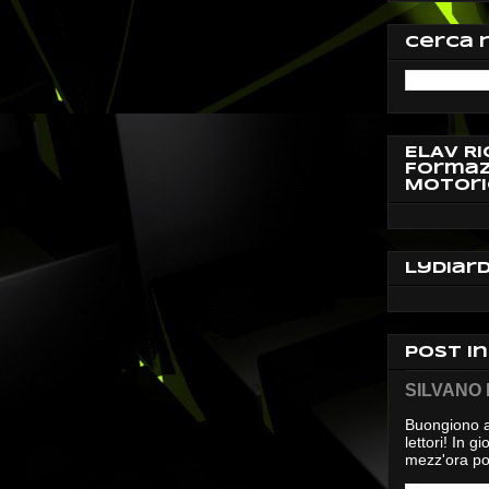
Cerca 
ELAV Ri
Formaz
Motori
Lydiar
Post i
SILVANO D
Buongiono a
lettori! In 
mezz'ora pos