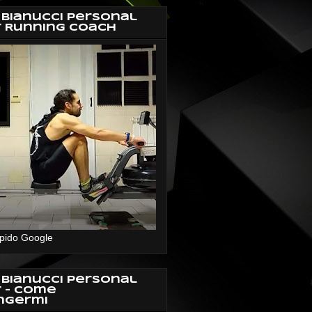
 Bianucci Personal
r Running Coach
pido Google
 Bianucci Personal
r - Come
ngermi