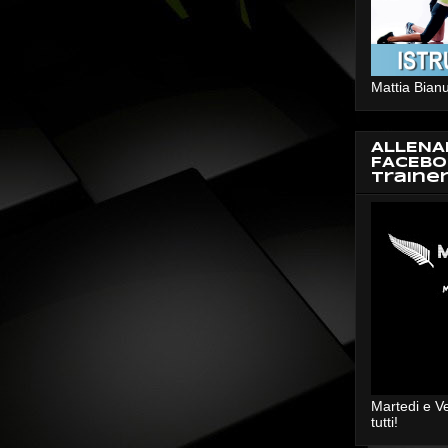
Mattia Bianu
ALLENA
FACEBO
Traine
Martedi e V
tutti!