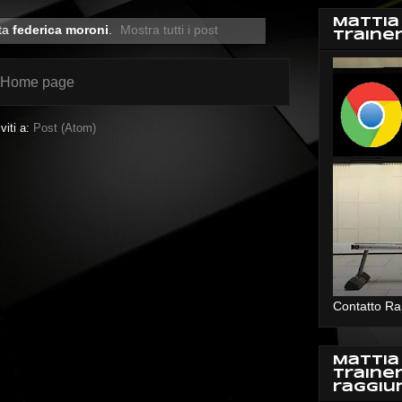
Mattia
tta
federica moroni
.
Mostra tutti i post
Traine
Home page
iviti a:
Post (Atom)
Contatto Ra
Mattia
Traine
raggiu