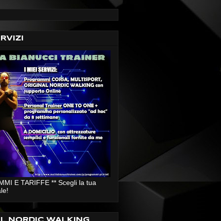
ERVIZI
I E TARIFFE ** Scegli la tua
le!
AL NORDIC WALKING