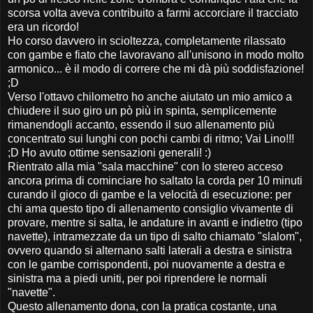
scorsa volta aveva contribuito a farmi accorciare il tracciato
era un ricordo!
Ho corso davvero in scioltezza, completamente rilassato
con gambe e fiato che lavoravano all'unisono in modo molto
armonico... è il modo di correre che mi dà più soddisfazione!
;D
Verso l'ottavo chilometro ho anche aiutato un mio amico a
chiudere il suo giro un pò più in spinta, semplicemente
rimanendogli accanto, essendo il suo allenamento più
concentrato sui lunghi con pochi cambi di ritmo; Vai Lino!!!
;D Ho avuto ottime sensazioni generali! :)
Rientrato alla mia "sala macchine" con lo stereo acceso
ancora prima di cominciare ho saltato la corda per 10 minuti
curando il gioco di gambe e la velocità di esecuzione: per
chi ama questo tipo di allenamento consiglio vivamente di
provare, mentre si salta, le andature in avanti e indietro (tipo
navette), intramezzate da un tipo di salto chiamato "slalom",
ovvero quando si alternano salti laterali a destra e sinistra
con le gambe corrispondenti, poi nuovamente a destra e
sinistra ma a piedi uniti, per poi riprendere le normali
"navette".
Questo allenamento dona, con la pratica costante, una