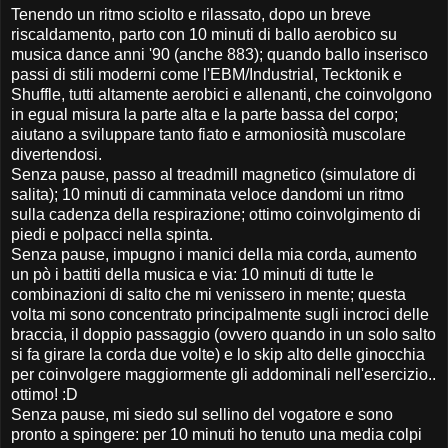
Tenendo un ritmo sciolto e rilassato, dopo un breve
riscaldamento, parto con 10 minuti di ballo aerobico su
musica dance anni '90 (anche 883); quando ballo inserisco
passi di stili moderni come l'EBM/Industrial, Tecktonik e
Shuffle, tutti altamente aerobici e allenanti, che coinvolgono
in egual misura la parte alta e la parte bassa del corpo;
aiutano a sviluppare tanto fiato e armoniosità muscolare
divertendosi.
Senza pause, passo al treadmill magnetico (simulatore di
salita); 10 minuti di camminata veloce dandomi un ritmo
sulla cadenza della respirazione; ottimo coinvolgimento di
piedi e polpacci nella spinta.
Senza pause, impugno i manici della mia corda, aumento
un pò i battiti della musica e via: 10 minuti di tutte le
combinazioni di salto che mi venissero in mente; questa
volta mi sono concentrato principalmente sugli incroci delle
braccia, il doppio passaggio (ovvero quando in un solo salto
si fa girare la corda due volte) e lo skip alto delle ginocchia
per coinvolgere maggiormente gli addominali nell'esercizio..
ottimo! :D
Senza pause, mi siedo sul sellino del vogatore e sono
pronto a spingere: per 10 minuti ho tenuto una media colpi