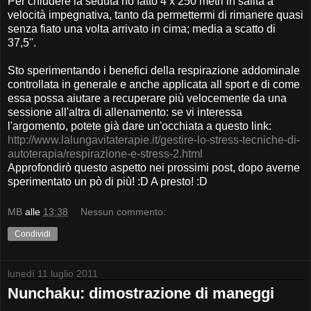
Per chiudere la seduta ho fatto 4 x 250 metri in salita a
velocità impegnativa, tanto da permettermi di rimanere quasi
senza fiato una volta arrivato in cima; media a scatto di
37,5''.
Sto sperimentando i benefici della respirazione addominale
controllata in generale e anche applicata all sport e di come
essa possa aiutare a recuperare più velocemente da una
sessione all'altra di allenamento: se vi interessa
l'argomento, potete già dare un'occhiata a questo link:
http://www.lalungavitaterapie.it/gestire-lo-stress-tecniche-di-
autoterapia/respirazione-e-stress-2.html
Approfondirò questo aspetto nei prossimi post, dopo averne
sperimentato un pò di più! :D A presto! :D
MB
alle
13:38
Nessun commento:
Condividi
lunedì 11 luglio 2011
Nunchaku: dimostrazione di maneggi