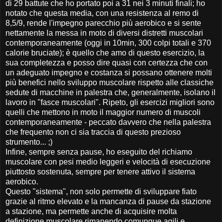
di 29 battute che ho portato poi a 31 nei 3 minuti finali; ho
notato che questa media, con una resistenza al remo di
8,5/9, rende l'impegno parecchio più aerobico e si sente
nettamente la messa in moto di diversi distretti muscolari
contemporaneamente (oggi in 10min, 300 colpi totali e 370
calorie bruciate); è quello che amo di questo esercizio, la
sua completezza e posso dire quasi con certezza che con
un adeguato impegno e costanza si possano ottenere molti
più benefici nello sviluppo muscolare rispetto alle classiche
sedute di macchine in palestra che, generalmente, isolano il
lavoro in "fasce muscolari". Ripeto, gli esercizi migliori sono
quelli che mettono in moto il maggior numero di muscoli
contemporaneamente - peccato davvero che nella palestra
che frequento non ci sia traccia di questo prezioso
strumento... ;)
Infine, sempre senza pause, ho eseguito del richiamo
muscolare con pesi medio leggeri e velocità di esecuzione
piuttosto sostenuta, sempre per tenere attivo il sistema
aerobico.
Questo "sistema", non solo permette di sviluppare fiato
grazie al ritmo elevato e la mancanza di pause da stazione
a stazione, ma permette anche di acquisire molta
definizione muscolare rimanendo comunque agili e