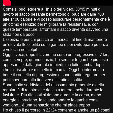
Come si può leggere all'inizio del video, 30/45 minuti di
lavoro al sacco pesante permettono di bruciare dalle 700
alle 1400 calorie e vi posso assicurare personalmente che è
un ottimo esercizio per migliorare la resistenza, e, con
queste temperature, affrontare il sacco diventa davvero una
sfida non da poco.
Essenziale per chi pratica arti marziali al fine di mantenere
un'elevata flessibilità sulle gambe e per sviluppare potenza
e velocità nei colpi!
Oggi invece, dopo il lavoro ho corso un progressivo di 7 km;
come sempre, quando inizio, ho sempre le gambe piuttosto
appesantite dalla giornata in piedi, ma tutto cambia dopo
che mi riscaldo e mi metto in marcia; Oggi ho interpretato
bene il concetto di progressivo e sono partito regolare per
poi impennare alla fine verso il tratto di salita.
Sono molto soddisfatto del rilassamento generale e della
regolarità di respiro che riesco a tenere anche durante le
fasi tirate. Più rilassati si rimane durante la corsa, meno
energie si bruciano, lasciando andare le gambe come
vogliono... è una sensazione che mi piace troppo
Ho chiuso il percorso in 22':24 contento e anche un pò cotto!