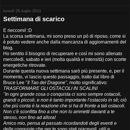
lunedì 25 luglio 2011
Settimana di scarico
E rieccomi! :D
La scorsa settimana, mi sono preso un pò di riposo, come si
è potuto vedere anche dalla mancanza di aggiornamenti del
blog.
Ho sentito il bisogno di recuperare e così mi sono allenato
mercoledi, sabato e ieri (molta qualità e intensità) con scorte
energetiche ritrovate.
Durante questa nuova settimana sarò più presente, e, per il
momento, vi lascio questo passaggio, tratto dal libro di
Bruce Lee "
Il Tao del Dragone",
molto significativo
:
TRASFORMARE GLI OSTACOLI IN SCALINI
"In ogni grande cosa o conquista ci sono sempre ostacoli,
grandi o piccoli, e non è tanto importante l'ostacolo in sè; ciò
che più conta è la reazione che si ha di fronte a tali ostacoli.
Non c'è sconfitta fino a che non lo ammetti davanti a te
stesso, non fino ad allora!
Amico mio, pensa al passato ricordandoti degli eventi e
delle conquiste che per te sono stati piacevoli, utili e