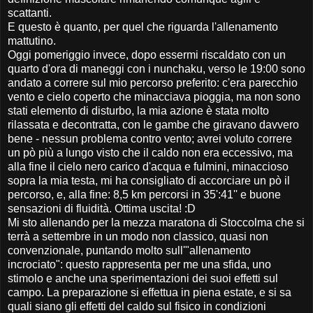
scattanti.
E questo è quanto, per quel che riguarda l'allenamento
mattutino.
Oggi pomeriggio invece, dopo essermi riscaldato con un
quarto d'ora di maneggi con i nunchaku, verso le 19:00 sono
andato a correre sul mio percorso preferito: c'era parecchio
vento e cielo coperto che minacciava pioggia, ma non sono
stati elemento di disturbo, la mia azione è stata molto
rilassata e decontratta, con le gambe che giravano davvero
bene - nessun problema contro vento; avrei voluto correre
un pò più a lungo visto che il caldo non era eccessivo, ma
alla fine il cielo nero carico d'acqua e fulmini, minaccioso
sopra la mia testa, mi ha consigliato di accorciare un pò il
percorso, e, alla fine: 8,5 km percorsi in 35':41'' e buone
sensazioni di fluidità. Ottima uscita! :D
Mi sto allenando per la mezza maratona di Stoccolma che si
terrà a settembre in un modo non classico, quasi non
convenzionale, puntando molto sull'"allenamento
incrociato": questo rappresenta per me una sfida, uno
stimolo e anche una sperimentazioni dei suoi effetti sul
campo. La preparazione si effettua in piena estate, e si sa
quali siano gli effetti del caldo sul fisico in condizioni