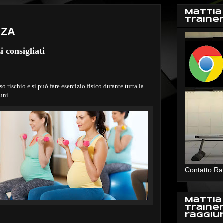
Mattia
Traine
NZA
i consigliati
 rischio e si può fare esercizio fisico durante tutta la
muni.
Contatto Ra
Mattia
Traine
raggiu