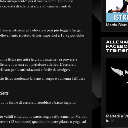
ida rinvigorente" per il vostro corpo, tuttavia il
a capacità di adattarsi a grandi cambiamenti di
Mattia Bianu
liano ripetizioni più elevate e pesi più leggeri (target:
ollevamento ripetuto di pesi superiori a 18 kg potrebbe
ALLENA
FACEBO
Traine
rma fisica per tutta la gravidanza, senza provare a
llenarvi per una competizione atletica. L'esercizio
licato per le articolazioni e facile da svolgere.
zio fisico moderato fa bene al corpo e aumenta l'afflusso
lette
buone forme di esercizio aerobico a basso impatto
Martedi e V
ono validi e includono stretching e rafforzamento. Ma non
tutti!
mestre (12 settimane) quando praticate pilates o yoga, ad