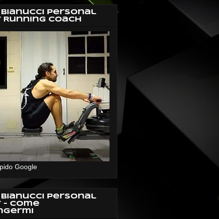
 Bianucci Personal
r Running Coach
pido Google
 Bianucci Personal
r - Come
ngermi