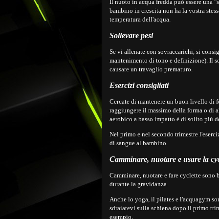
Il nuoto in acqua fredda può essere una "sf
bambino in crescita non ha la vostra stess
temperatura dell'acqua.
Sollevare pesi
Se vi allenate con sovraccarichi, si consig
mantenimento di tono e definizione). Il s
causare un travaglio prematuro.
Esercizi consigliati
Cercate di mantenere un buon livello di fo
raggiungere il massimo della forma o di a
aerobico a basso impatto è di solito più de
Nel primo e nel secondo trimestre l'eserci
di sangue al bambino.
Camminare, nuotare e usare la cyc
Camminare, nuotare e fare cyclette sono 
durante la gravidanza.
Anche lo yoga, il pilates e l'acquagym s
sdraiatevi sulla schiena dopo il primo tri
esempio.