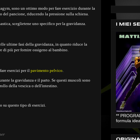
uagym, sono un ottimo modo per fare esercizio durante la
so del pancione, riducendo la pressione sulla schiena.
astica, sceglietene uno specifico per la gravidanza.
I MIEI S
elle ultime fasi della gravidanza, in quanto ri
duce la
e di più per fornire ossigeno al bambino.
are esercizi per il
pavimento pelvico
.
urante la gravidanza e il parto. Se questi muscoli sono
ollo della vescica o dell'intestino.
o su questo tipo di esercizi.
** PROGRAMM
formula idea
ner
ORIGIN