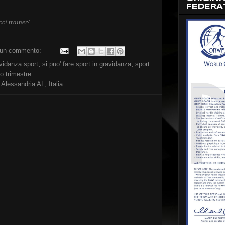
FEDERA
ci.trainer/
un commento:
vidanza sport
,
si puo' fare sport in gravidanza
,
sport
o trimestre
 Alessandria AL, Italia