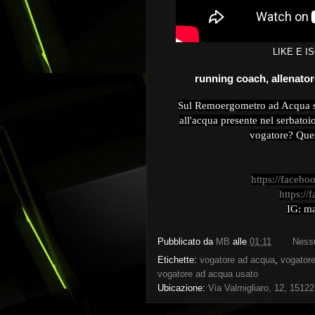
LIKE E I
running coach, allenator
Sul Remoergometro ad Acqua se
all'acqua presente nel serbatoi
vogatore? Ques
https://facebo
https:/
IG: ma
Pubblicato da
MB
alle
01:11
Ness
Etichette:
vogatore ad acqua
,
vogator
vogatore ad acqua usato
Ubicazione:
Via Valmigliaro, 12, 15122