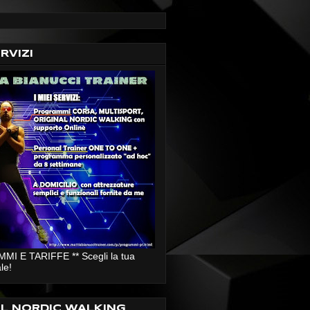
ERVIZI
I E TARIFFE ** Scegli la tua
le!
AL NORDIC WALKING