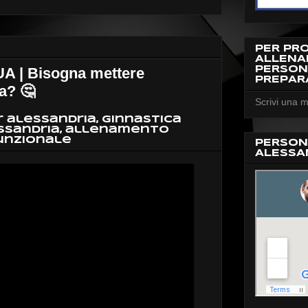
PER PR
ALLEN
PERSON
| Bisogna mettere
PREPAR
ua? 🤔
Scrivi una m
 alessandria, ginnastica
ssandria, allenamento
unzionale
PERSON
ALESSA