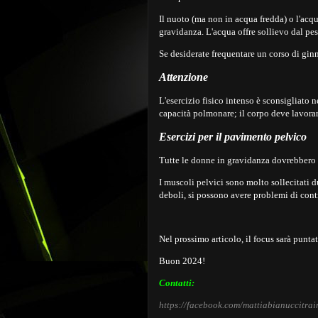
Il nuoto (ma non in acqua fredda) o l'acq
gravidanza. L'acqua offre sollievo dal pe
Se desiderate frequentare un corso di ginn
Attenzione
L'esercizio fisico intenso è sconsigliato n
capacità polmonare; il corpo deve lavorar
Esercizi per il pavimento pelvico
Tutte le donne in gravidanza dovrebbero f
I muscoli pelvici sono molto sollecitati d
deboli, si possono avere problemi di contr
Nel prossimo articolo, il focus sarà puntat
Buon 2024!
Contatti:
https://facebook.com/mattiabianuccitrai