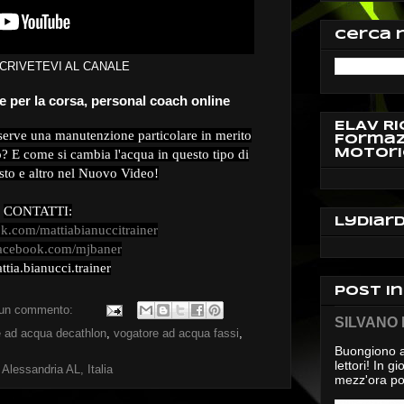
Cerca 
SCRIVETEVI AL CANALE
e per la corsa, personal coach online
ELAV Ri
rve una manutenzione particolare in merito
Formaz
Motori
o? E come si cambia l'acqua in questo tipo di
to e altro nel Nuovo Video!
CONTATTI:
Lydiar
ok.com/mattiabianuccitrainer
/facebook.com/mjbaner
ttia.bianucci.trainer
Post i
un commento:
SILVANO D
e ad acqua decathlon
,
vogatore ad acqua fassi
,
Buongiono a
lettori! In 
 Alessandria AL, Italia
mezz'ora pos