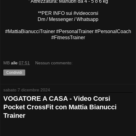
” Attrezzatura: Manubri da 4 - 5 o 6 kg
**PER INFO sui
#videocorsi
Dm / Messenger / Whatsapp
#MattiaBianucciTrainer #PersonalTrainer #PersonalCoach
#FitnessTrainer
MB
alle
07:51
Nessun commento:
Condividi
sabato 7 dicembre 2024
VOGATORE A CASA - Video Corsi
Pocket CrossFit con Mattia Bianucci
Trainer