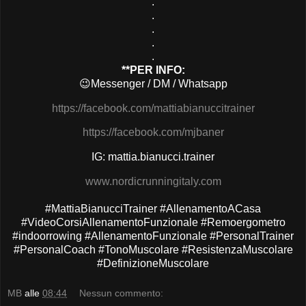
.
.
.
.
.
**PER INFO:
😉
Messenger / DM / Whatsapp
https://facebook.com/mattiabianuccitrainer
https://facebook.com/mjbaner
IG: mattia.bianucci.trainer
www.nordicrunningitaly.com
#MattiaBianucciTrainer #AllenamentoACasa
#VideoCorsiAllenamentoFunzionale #Remoergometro
#indoorrowing #AllenamentoFunzionale #PersonalTrainer
#PersonalCoach #TonoMuscolare #ResistenzaMuscolare
#DefinizioneMuscolare
MB
alle
08:44
Nessun commento: