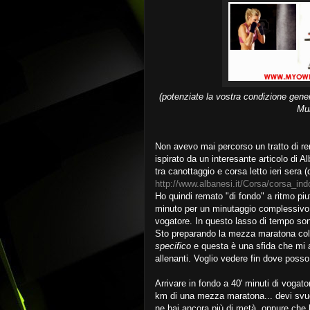
(potenziate la vostra condizione gene
Mul
Non avevo mai percorso un tratto di rem
ispirato da un interesante articolo di Al
tra canottaggio e corsa letto ieri sera (q
http://www.albanesi.it/Corsa/corsa_in
Ho quindi remato "di fondo" a ritmo piut
minuto per un minutaggio complessivo d
vogatore. In questo lasso di tempo sono
Sto preparando la mezza maratona col 
specifico
e questa è una sfida che mi 
allenanti. Voglio vedere fin dove posso a
Arrivare in fondo a 40' minuti di vogat
km di una mezza maratona... devi svu
ne hai ancora più di metà, oppure che h