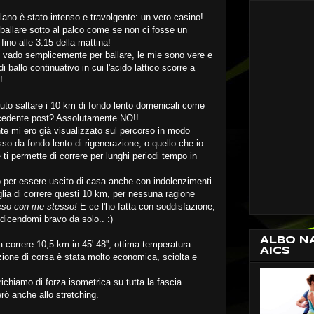
ilano è stato intenso e travolgente: un vero casino!
ballare sotto al palco come se non ci fosse un
fino alle 3:15 della mattina!
 vado semplicemente per ballare, le mie sono vere e
 ballo continuativo in cui l'acido lattico scorre a
!
uto saltare i 10 km di fondo lento domenicali come
recedente post? Assolutamente NO!!
e mi ero già visualizzato sul percorso in modo
sso da fondo lento di rigenerazione, o quello che io
 ti permette di correre per lunghi periodi tempo in
per essere uscito di casa anche con indolenzimenti
ia di correre questi 10 km, per nessuna ragione
reso con me stesso!
E ce l'ho fatta con soddisfazione,
 dicendomi bravo da solo.. :)
ALBO N
a correre 10,5 km in 45':48'', ottima temperatura
AICS
zione di corsa è stata molto economica, sciolta e
ichiamo di forza isometrica su tutta la fascia
erò anche allo stretching.