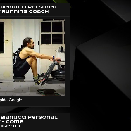
 Bianucci Personal
r Running Coach
pido Google
 Bianucci Personal
r - Come
ngermi