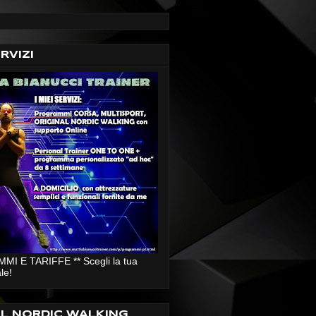
ERVIZI
I E TARIFFE ** Scegli la tua
le!
AL NORDIC WALKING