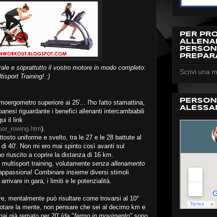
PER PR
ALLEN
PERSON
PREPAR
rale e soprattutto il vostro motore in modo completo:
Scrivi una m
tisport Training! :)
PERSON
oergometro superiore ai 25'... l'ho fatto stamattina,
ALESSA
banesi riguardante i benefici allenanti intercambiabili
ui il link
door_rowing.htm
).
tosto uniforme e svelto, tra le 27 e le 28 battute al
i 40'. Non mi ero mai spinto così avanti sul
 riuscito a coprire la distanza di 16 km.
multisport training, volutamente
senza allenamento
appassiona! Combinare insieme diversi stimoli
rrivare in gara, i limiti e le potenzialità.
ore, mentalmente può risultare come trovarsi al 10°
otare la mente, non pensare che sei al decimo km e
ai già remato per 20' (da "
fermo in movimento"
sono