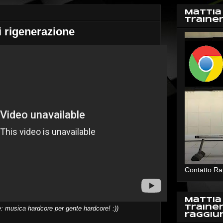
Mattia
Traine
i rigenerazione
Contatto Ra
Mattia
Traine
 musica hardcore per gente hardcore! :))
raggiu