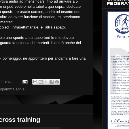
ortiva andrà ad intensificarsi fino ad arrivare a 5
FEDERA
me si può vedere nella tabella qua sopra, dedicate
 queste tre uscite cardine, andrò ad inserire due
 oltre ad avere funzione di scarico, mi serviranno
mentari.
oledi, infrasettimanale, e l'altra sabato.
lo uno spunto a cui apporterò le mie dovute
riguarda la colonna del martedi. Inserirò anche del
nel pomeriggio, ne approfitterò per andarmi a fare una
mmenti:
ogramma aprile
cross training