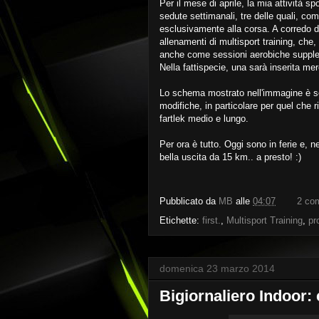
Per il mese di aprile, la mia attività sp
sedute settimanali, tre delle quali, co
esclusivamente alla corsa. A corredo di
allenamenti di multisport training, che,
anche come sessioni aerobiche supple
Nella fattispecie, una sarà inserita merc
Lo schema mostrato nell'immagine è so
modifiche, in particolare per quel che 
fartlek medio e lungo.
Per ora è tutto. Oggi sono in ferie e, 
bella uscita da 15 km.. a presto! :)
Pubblicato da
MB
alle
04:07
2 co
Etichette:
first.
,
Multisport Training
,
pr
domenica 23 marzo 2014
Bigiornaliero Indoor: 