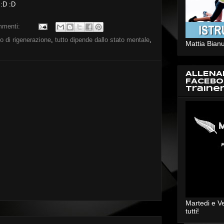
 :D :D
mmenti:
o di rigenerazione
,
tutto dipende dallo stato mentale
,
Mattia Bianu
ALLENA
FACEBO
Traine
Martedi e V
tutti!