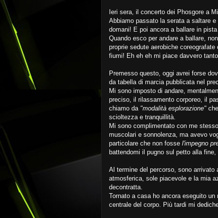
Ieri sera, il concerto dei Phosgore a M
Abbiamo passato la serata a saltare e 
domani! E poi ancora a ballare in pista 
Quando esco per andare a ballare, non
proprie sedute aerobiche coreografate di
fiumi! Eh eh eh mi piace davvero tanto
Premesso questo, oggi avrei forse dov
da tabella di marcia pubblicata nel p
Mi sono imposto di andare, mentalment
preciso, il rilassamento corporeo, il pa
chiamo da
"modalità esplorazione"
che
scioltezza e tranquillità.
Mi sono complimentato con me stesso 
muscolari e sonnolenza, ma avevo vogl
particolare che non fosse
l'impegno p
battendomi il pugno sul petto alla fine,
Al termine del percorso, sono arrivato 
atmosferica, sole piacevole e la mia a
decontratta.
Tornato a casa ho ancora eseguito un r
centrale del corpo. Più tardi mi dedich