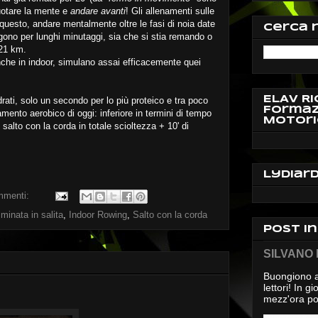
svuotare la mente e
andare avanti
! Gli allenamenti sulle
uesto, andare mentalmente oltre le fasi di noia date
Cerca 
ono per lunghi minutaggi, sia che si stia remando o
 21 km.
nche in indoor, simulano assai efficacemente quei
ELAV Ri
ati, solo un secondo per lo più proteico e tra poco
Formaz
mento aerobico di oggi: inferiore in termini di tempo
Motori
salto con la corda in totale scioltezza + 10' di
Lydiar
mmenti:
inata in salita
,
Indoor Rowing
,
Salto con la corda
Post i
SILVANO D
Buongiono a
lettori! In 
mezz'ora pos