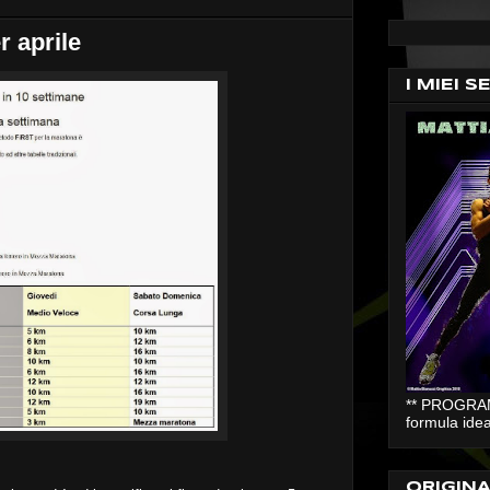
 aprile
I MIEI S
** PROGRAMM
formula idea
ORIGIN