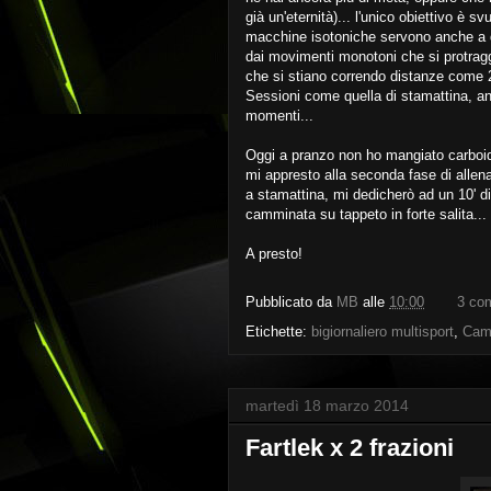
già un'eternità)... l'unico obiettivo è 
macchine isotoniche servono anche a q
dai movimenti monotoni che si protragg
che si stiano correndo distanze come
Sessioni come quella di stamattina, a
momenti...
Oggi a pranzo non ho mangiato carboidr
mi appresto alla seconda fase di allena
a stamattina, mi dedicherò ad un 10' di 
camminata su tappeto in forte salita...
A presto!
Pubblicato da
MB
alle
10:00
3 co
Etichette:
bigiornaliero multisport
,
Camm
martedì 18 marzo 2014
Fartlek x 2 frazioni