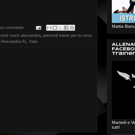
Mattia Bianu
un commento:
sonal coach alessandria
,
personal trainer per la corsa
 Alessandria AL, Italia
ALLENA
FACEBO
Traine
Martedi e V
tutti!