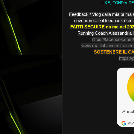
LIKE, CONDIVID
Feedback / Vlog dalla mia prima se
novembre... e il feedback è ec
FARTI SEGUIRE da me nel 202
Running Coach Alessandria
https://facebook.com
www.mattiabianuccitrainer
SOSTENERE IL C
https:/