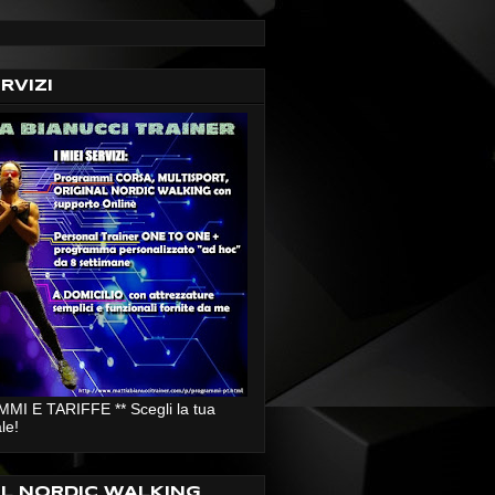
ERVIZI
I E TARIFFE ** Scegli la tua
le!
AL NORDIC WALKING