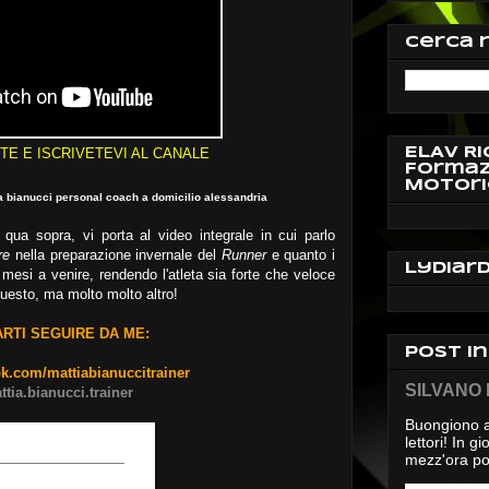
Cerca 
ELAV Ri
ETE E ISCRIVETEVI AL CANALE
Formaz
Motori
ia bianucci personal coach a domicilio alessandria
ua sopra, vi porta al video integrale in cui parlo
re
nella preparazione invernale del
Runner
e quanto i
Lydiar
i mesi a venire, rendendo l'atleta sia forte che veloce
uesto, ma molto molto altro!
ARTI SEGUIRE DA ME:
Post i
ok.com/mattiabianuccitrainer
SILVANO D
ttia.bianucci.trainer
Buongiono a
lettori! In 
mezz'ora pos