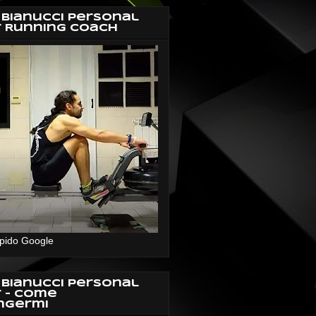
 Bianucci Personal
r Running Coach
pido Google
 Bianucci Personal
r - Come
ngermi