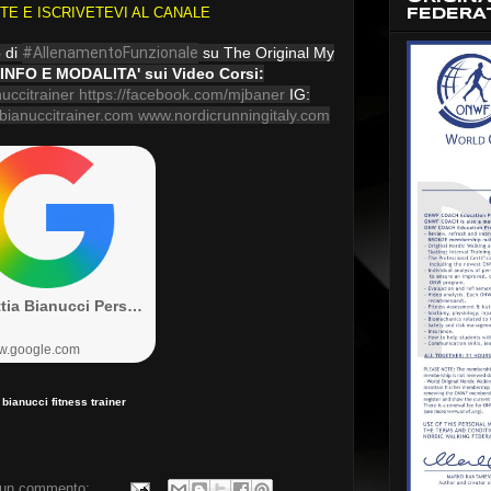
ETE E ISCRIVETEVI AL CANALE
FEDERA
o di
#AllenamentoFunzionale
su The Original My
 INFO E MODALITA' sui Video Corsi:
uccitrainer
https://facebook.com/mjbaner
IG:
bianuccitrainer.com
www.nordicrunningitaly.com
 bianucci fitness trainer
un commento: