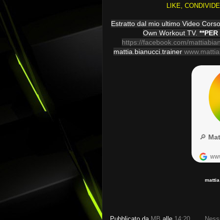
LIKE, CONDIVID
Estratto dal mio ultimo Video Cors
Own Workout TV.
**PER
https://facebook.com/mattiabian
mattia.bianucci.trainer
www.mattia
mattia
Pubblicato da
MB
alle
14:20
Ness