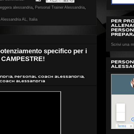
 leggera alessandria
,
Personal Trainer Alessandria
,
 Alessandria AL, Italia
PER PR
ALLEN
PERSON
PREPAR
Scrivi una m
 potenziamento specifico per i
A CAMPESTRE!
PERSON
ALESSA
ndria, personal coach alessandria,
 coach alessandria