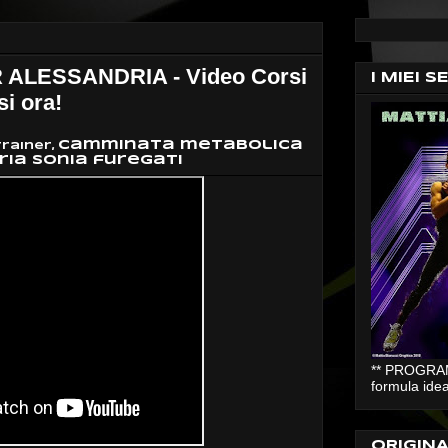
ALESSANDRIA - Video Corsi
I MIEI S
si ora!
camminata metabolica
rainer,
ia sonia furegati
** PROGRAMM
formula idea
ORIGIN