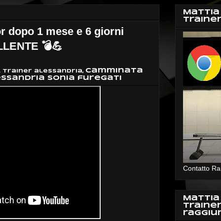
Mattia
Traine
r dopo 1 mese e 6 giorni
ELLENTE 💣💪
camminata
 trainer alessandria,
ssandria sonia furegati
Contatto Ra
Mattia
Traine
raggiu