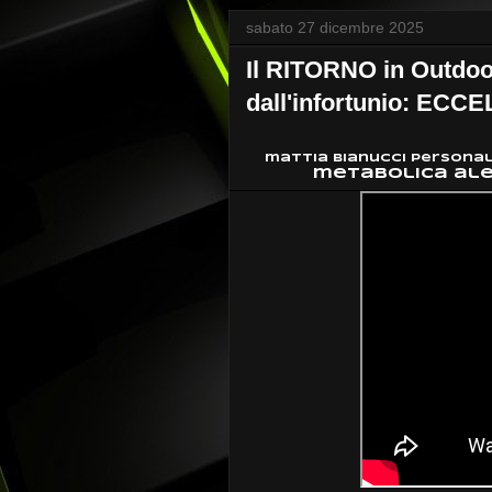
sabato 27 dicembre 2025
Il RITORNO in Outdoo
dall'infortunio: ECC
mattia bianucci personal
metabolica ale