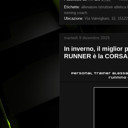
Etichette:
allenatore istruttore atletica
running coach
Ubicazione:
Via Valmigliaro, 12, 15122
martedì 9 dicembre 2025
In inverno, il miglior
RUNNER è la CORS
personal trainer alessa
running