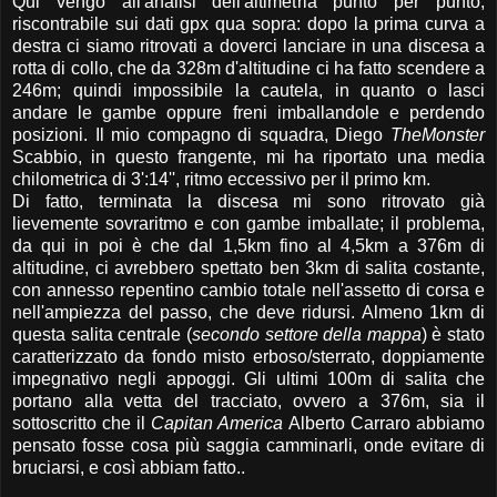
Qui vengo all'analisi dell'altimetria punto per punto,
riscontrabile sui dati gpx qua sopra: dopo la prima curva a
destra ci siamo ritrovati a doverci lanciare in una discesa a
rotta di collo, che da 328m d'altitudine ci ha fatto scendere a
246m; quindi impossibile la cautela, in quanto o lasci
andare le gambe oppure freni imballandole e perdendo
posizioni. Il mio compagno di squadra, Diego
TheMonster
Scabbio, in questo frangente, mi ha riportato una media
chilometrica di 3':14'', ritmo eccessivo per il primo km.
Di fatto, terminata la discesa mi sono ritrovato già
lievemente sovraritmo e con gambe imballate; il problema,
da qui in poi è che dal 1,5km fino al 4,5km a 376m di
altitudine, ci avrebbero spettato ben 3km di salita costante,
con annesso repentino cambio totale nell'assetto di corsa e
nell'ampiezza del passo, che deve ridursi. Almeno 1km di
questa salita centrale (
secondo settore della mappa
) è stato
caratterizzato da fondo misto erboso/sterrato, doppiamente
impegnativo negli appoggi. Gli ultimi 100m di salita che
portano alla vetta del tracciato, ovvero a 376m, sia il
sottoscritto che il
Capitan America
Alberto Carraro abbiamo
pensato fosse cosa più saggia camminarli, onde evitare di
bruciarsi, e così abbiam fatto..