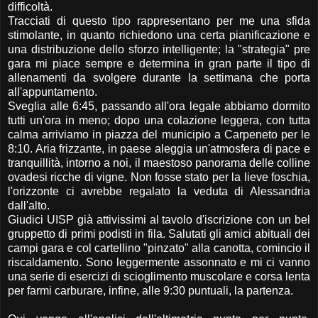
difficoltà.
Tracciati di questo tipo rappresentano per me una sfida
stimolante, in quanto richiedono una certa pianificazione e
una distribuzione dello sforzo intelligente; la "strategia" pre
gara mi piace sempre e determina in gran parte il tipo di
allenamenti da svolgere durante la settimana che porta
all'appuntamento.
Sveglia alle 6:45, passando all'ora legale abbiamo dormito
tutti un'ora in meno; dopo una colazione leggera, con tutta
calma arriviamo in piazza del municipio a Carpeneto per le
8:10. Aria frizzante, in paese aleggia un'atmosfera di pace e
tranquillità, intorno a noi, il maestoso panorama delle colline
ovadesi ricche di vigne. Non fosse stato per la lieve foschia,
l'orizzonte ci avrebbe regalato la veduta di Alessandria
dall'alto.
Giudici UISP già attivissimi al tavolo d'iscrizione con un bel
gruppetto di primi podisti in fila. Salutati gli amici abituali dei
campi gara e col cartellino "pinzato" alla canotta, comincio il
riscaldamento. Sono leggermente assonnato e mi ci vanno
una serie di esercizi di scioglimento muscolare e corsa lenta
per farmi carburare, infine, alle 9:30 puntuali, la partenza.