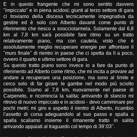
E in questo frangente che mi sono sentito davvero
"impiccato" e in piena acidosi; giunti al terzo settore di gara
ci troviamo della discesa tecnicamente impegnativa da
gestire ed è solo con Alberto davanti come punto di
riferimento che riesco a snocciolarmela. Solamente dal 6,8
km al 7,8 km sarà possibile fare ritmo su un tratto
relativamente piano, ma con cautela, visto che è
assolutamente meglio recuperare energie per affrontare il
"muro finale" di rientro in paese che ci spetta da lì a poco,
ovvero il quarto e ultimo settore di gara.
Su questo tratto piano sono invece io a fare da punto di
riferimento ad Alberto come ritmo, che mi incita a provare ad
andare a recuperare una posizione, ma sono al limite e
cerco solo di far girare le gambe nel modo più sciolto
possibile. Siamo al 7,8 km, nuovamente nel paese di
Carpeneto, e ricomincia la salita; arrivando di slancio mi
ritrovo di nuovo impiccato e in acidosi - devo camminare per
pochi metri; mi giro e aspetto il rientro di Alberto, ricambio
l'assetto di corsa adeguandolo al suo passo e spalla a
spalla scaliamo insieme il rimanente tratto in salita
arrivando appaiati al traguardo col tempo di 39':03''.