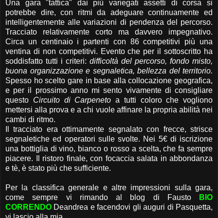
Una gara "tattica" dai più variegati assetti di corsa si
potrebbe dire, con ritmi da adeguare continuamente ed
intelligentemente alle variazioni di pendenza del percorso.
Tracciato relativamente corto ma davvero impegnativo.
Circa un centinaio i partenti con 86 competitivi più una
ventina di non competitivi. Evento che per il sottoscritto ha
soddisfatto tutti i criteri:
difficoltà del percorso, fondo misto,
buona organizzazione e segnaletica, bellezza del territorio.
Spesso ho scelto gare in base alla collocazione geografica,
e per il prossimo anno mi sento vivamente di consigliare
questo
Circuito di Carpeneto
a tutti coloro che vogliono
mettersi alla prova e a chi vuole affinare la propria abilità nei
cambi di ritmo.
Il tracciato era ottimamente segnalato con frecce, strisce
segnaletiche ed operatori sulle svolte. Nei 5€ di iscrizione
una bottiglia di vino, bianco o rosso a scelta, che fa sempre
piacere. Il ristoro finale, con focaccia salata in abbondanza
e tè, è stato più che sufficiente.
Per la classifica generale e altre impressioni sulla gara,
come sempre vi rimando al blog di Fausto
BIO
CORRENDO
Deandrea e facendovi gli auguri di Pasquetta,
vi lascio alla mia...