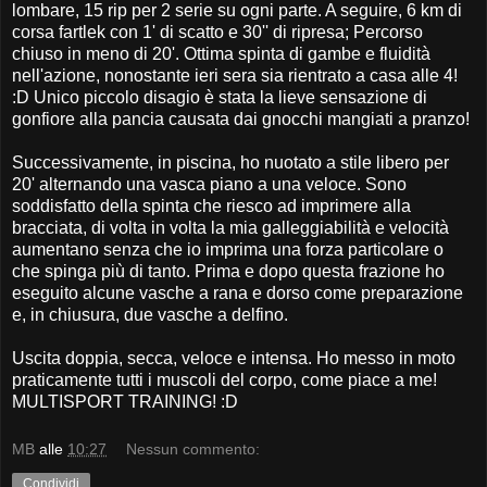
lombare, 15 rip per 2 serie su ogni parte. A seguire, 6 km di
corsa fartlek con 1' di scatto e 30'' di ripresa; Percorso
chiuso in meno di 20'. Ottima spinta di gambe e fluidità
nell'azione, nonostante ieri sera sia rientrato a casa alle 4!
:D Unico piccolo disagio è stata la lieve sensazione di
gonfiore alla pancia causata dai gnocchi mangiati a pranzo!
Successivamente, in piscina, ho nuotato a stile libero per
20' alternando una vasca piano a una veloce. Sono
soddisfatto della spinta che riesco ad imprimere alla
bracciata, di volta in volta la mia galleggiabilità e velocità
aumentano senza che io imprima una forza particolare o
che spinga più di tanto. Prima e dopo questa frazione ho
eseguito alcune vasche a rana e dorso come preparazione
e, in chiusura, due vasche a delfino.
Uscita doppia, secca, veloce e intensa. Ho messo in moto
praticamente tutti i muscoli del corpo, come piace a me!
MULTISPORT TRAINING! :D
MB
alle
10:27
Nessun commento:
Condividi