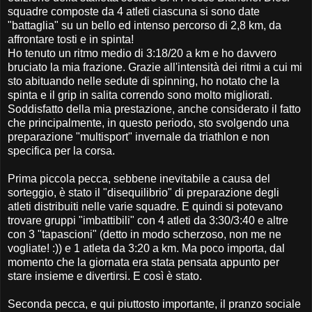
squadre composte da 4 atleti ciascuna si sono date
"battaglia" su un bello ed intenso percorso di 2,8 km, da
affrontare tosti e in spinta!
Ho tenuto un ritmo medio di 3:18/20 a km e ho davvero
bruciato la mia frazione. Grazie all'intensità dei ritmi a cui mi
sto abituando nelle sedute di spinning, ho notato che la
spinta e il grip in salita correndo sono molto migliorati.
Soddisfatto della mia prestazione, anche considerato il fatto
che principalmente, in questo periodo, sto svolgendo una
preparazione "multisport" invernale da triathlon e non
specifica per la corsa.
Prima piccola pecca, sebbene inevitabile a causa del
sorteggio, è stato il "disequilibrio" di preparazione degli
atleti distribuiti nelle varie squadre. E quindi si potevano
trovare gruppi "imbattibili" con 4 atleti da 3:30/3:40 e altre
con 3 "tapascioni" (detto in modo scherzoso, non me ne
vogliate! :)) e 1 atleta da 3:20 a km. Ma poco importa, dal
momento che la giornata era stata pensata appunto per
stare insieme e divertirsi. E così è stato.
Seconda pecca, e qui piuttosto importante, il pranzo sociale