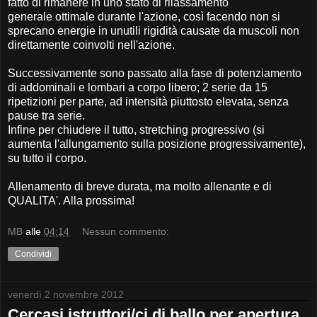
fatto di rimanere in uno stato di rilassamento
generale ottimale durante l'azione, così facendo non si
sprecano energie in unutili rigidità causate da muscoli non
direttamente coinvolti nell'azione.
Successivamente sono passato alla fase di potenziamento
di addominali e lombari a corpo libero; 2 serie da 15
ripetizioni per parte, ad intensità piuttosto elevata, senza
pause tra serie.
Infine per chiudere il tutto, stretching progressivo (si
aumenta l'allungamento sulla posizione progressivamente),
su tutto il corpo.
Allenamento di breve durata, ma molto allenante e di
QUALITA'. Alla prossima!
MB
alle
04:14
Nessun commento:
Condividi
venerdì 2 novembre 2012
Cercasi istruttori/ci di ballo per apertura