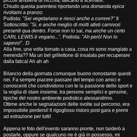
piccoli ambienti di nicchia, faticano a scemare.
Chiudo questa parentesi riportando una
domanda epica
rivoltami a pranzo:
Podista:
"Sei vegetariano e riesci anche a correre?"
Il
Sottoscritto:
"Si, e anche meglio di molti atleti carnivori
presenti qua dentro. Forse non lo sai, ma anche un certo
CARL LEWIS è vegano...".
Podista:
"Ah però! Non lo
sapevo!".
:D
Alla fine, una volta tornato a casa, cosa mi sono mangiato a
merenda?? Ma un bel grillettone di insalata per recuperare
dalla fatica! Ah ah ah
Bilancio della giornata comunque buono nonostante questi
nei. Fa sempre piacere passare del tempo con amici e
conoscenti che condividono con te la passione dello sport e
la voglia di stare insieme, tra persone semplici e genuine,
tipiche del nostro ambiente podistico alessandrino.
Ottime anche le segnalazioni delle svolte sul percorso, era
impossibile perdersi! Il rigoglioso ristoro post gara e premi
ad estrazione per tutti!
Appena le foto dell'evento saranno pronte, non tarderò a
postarle, oppure se qualcuno ne è già in possesso, mi