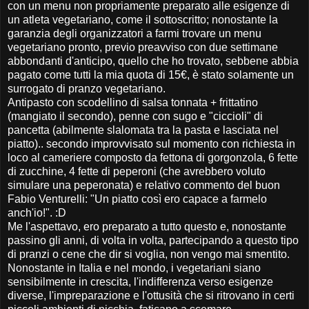
con un menu non propriamente preparato alle esigenze di
un atleta vegetariano, come il sottoscritto; nonostante la
garanzia degli organizzatori a farmi trovare un menu
vegetariano pronto, previo preavviso con due settimane
abbondanti d'anticipo, quello che ho trovato, sebbene abbia
pagato come tutti la mia quota di 15€, è stato solamente un
surrogato di pranzo vegetariano.
Antipasto con scodellino di salsa tonnata + frittatino
(mangiato il secondo), penne con sugo e "ciccioli" di
pancetta (abilmente slalomata tra la pasta e lasciata nel
piatto).. secondo improvvisato sul momento con richiesta in
loco al cameriere composto da fettona di gorgonzola, 6 fette
di zucchine, 4 fette di peperoni (che avrebbero voluto
simulare una peperonata) e relativo commento del buon
Fabio Venturelli: "Un piatto così ero capace a farmelo
anch'io!". :D
Me l'aspettavo, ero preparato a tutto questo e, nonostante
passino gli anni, di volta in volta, partecipando a questo tipo
di pranzi o cene che dir si voglia, non vengo mai smentito.
Nonostante in Italia e nel mondo, i vegetariani siano
sensibilmente in crescita, l'indifferenza verso esigenze
diverse, l'impreparazione e l'ottusità che si ritrovano in certi