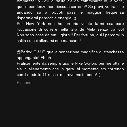
Ammazza! A 22% di salita c'è da camminare! Io, a volte,
quelle pendenze non riesco a correrle!! Se provi, vedrai che
andando su a piccoli passi e maggior frequenza
risparmierai parecchia energia! ;)
Per New York non ho proprio voluto farmi scappare
l'occasione di correre nella Grande Mela senza traffico!
Non sono cose da tutti i giorni!! Per fortuna, qui i percorsi in
salita su cui allenarsi non mancano!
@Barby: Già! E' quella sensazione magnifica di stanchezza
appangante! Eh eh
Praticamente da sempre uso le Nike Skylon, per me ottime
sia in allenamento che in gara. Al momento sto correndo
con il modello 11 rosso..mi trovo molto bene! :)
Rispondi