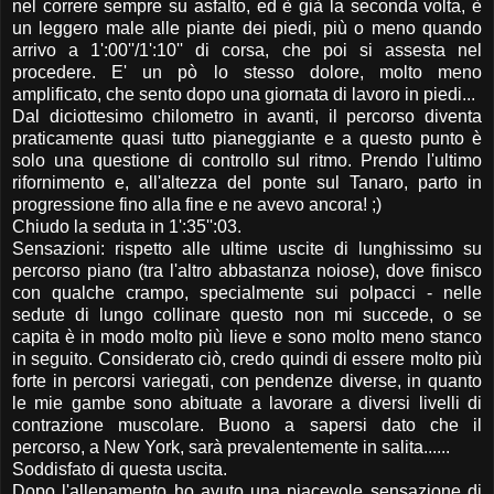
nel correre sempre su asfalto, ed è già la seconda volta, è
un leggero male alle piante dei piedi, più o meno quando
arrivo a 1':00''/1':10'' di corsa, che poi si assesta nel
procedere. E' un pò lo stesso dolore, molto meno
amplificato, che sento dopo una giornata di lavoro in piedi...
Dal diciottesimo chilometro in avanti, il percorso diventa
praticamente quasi tutto pianeggiante e a questo punto è
solo una questione di controllo sul ritmo. Prendo l'ultimo
rifornimento e, all'altezza del ponte sul Tanaro, parto in
progressione fino alla fine e ne avevo ancora! ;)
Chiudo la seduta in 1':35'':03.
Sensazioni: rispetto alle ultime uscite di lunghissimo su
percorso piano (tra l'altro abbastanza noiose), dove finisco
con qualche crampo, specialmente sui polpacci - nelle
sedute di lungo collinare questo non mi succede, o se
capita è in modo molto più lieve e sono molto meno stanco
in seguito. Considerato ciò, credo quindi di essere molto più
forte in percorsi variegati, con pendenze diverse, in quanto
le mie gambe sono abituate a lavorare a diversi livelli di
contrazione muscolare. Buono a sapersi dato che il
percorso, a New York, sarà prevalentemente in salita......
Soddisfato di questa uscita.
Dopo l'allenamento ho avuto una piacevole sensazione di