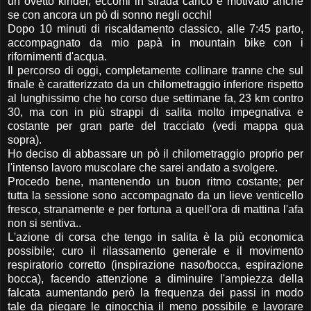
un ovetto kinder, eccomi in strada carico e motivato anche
se con ancora un pò di sonno negli occhi!
Dopo 10 minuti di riscaldamento classico, alle 7:45 parto,
accompagnato da mio papà in mountain bike con i
rifornimenti d'acqua.
Il percorso di oggi, completamente collinare tranne che sul
finale è caratterizzato da un chilometraggio inferiore rispetto
al lunghissimo che ho corso due settimane fa, 23 km contro
30, ma con in più strappi di salita molto impegnativa e
costante per gran parte del tracciato (vedi mappa qua
sopra).
Ho deciso di abbassare un pò il chilometraggio proprio per
l'intenso lavoro muscolare che sarei andato a svolgere.
Procedo bene, mantenendo un buon ritmo costante; per
tutta la sessione sono accompagnato da un lieve venticello
fresco, stranamente e per fortuna a quell'ora di mattina l'afa
non si sentiva..
L'azione di corsa che tengo in salita è la più economica
possibile; curo il rilassamento generale e il movimento
respiratorio corretto (inspirazione naso/bocca, espirazione
bocca), facendo attenzione a diminuire l'ampiezza della
falcata aumentando però la frequenza dei passi in modo
tale da piegare le ginocchia il meno possibile e lavorare