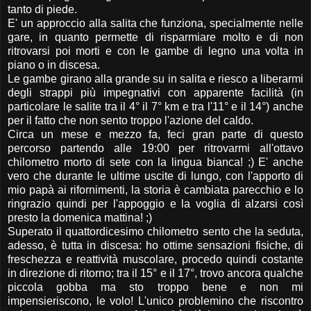
tanto di piede.
E' un approccio alla salita che funziona, specialmente nelle
gare, in quanto permette di risparmiare molto e di non
ritrovarsi poi morti e con le gambe di legno una volta in
piano o in discesa.
Le gambe girano alla grande su in salita e riesco a liberarmi
degli strappi più impegnativi con apparente facilità (in
particolare le salite tra il 4° il 7° km e tra l'11° e il 14°) anche
per il fatto che non sento troppo l'azione del caldo.
Circa un mese e mezzo fa, feci gran parte di questo
percorso partendo alle 19:00 per ritrovarmi all'ottavo
chilometro morto di sete con la lingua bianca! ;) E' anche
vero che durante le ultime uscite di lungo, con l'apporto di
mio papà ai rifornimenti, la storia è cambiata parecchio e lo
ringrazio quindi per l'appoggio e la voglia di alzarsi così
presto la domenica mattina! ;)
Superato il quattordicesimo chilometro sento che la seduta,
adesso, è tutta in discesa: ho ottime sensazioni fisiche, di
freschezza e reattività muscolare, procedo quindi costante
in direzione di ritorno; tra il 15° e il 17°, trovo ancora qualche
piccola gobba ma sto troppo bene e non mi
impensieriscono, le volo! L'unico problemino che riscontro