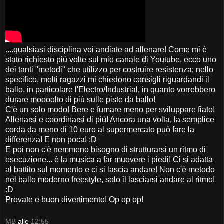
....qualsiasi disciplina voi andiate ad allenare! Come mi è
stato richiesto più volte sul mio canale di Youtube, ecco uno
dei tanti "metodi" che utilizzo per costruire resistenza; nello
specifico, molti ragazzi mi chiedono consigli riguardandi il
ballo, in particolare l'Electro/Industrial, in quanto vorrebbero
durare moooolto di più sulle piste da ballo!
C'è un solo modo! Bere e fumare meno per sviluppare fiato!
Allenarsi e coordinarsi di più! Ancora una volta, la semplice
corda da meno di 10 euro al supermercato può fare la
differenza! E non poca! :D
E poi non c'è nemmeno bisogno di strutturarsi un ritmo di
esecuzione... è la musica a far muovere i piedi! Ci si adatta
al battito sul momento e ci si lascia andare! Non c'è metodo
nel ballo moderno freestyle, solo il lasciarsi andare al ritmo!
:D
Provate e buon divertimento! Op op op!
MB
alle
12:55