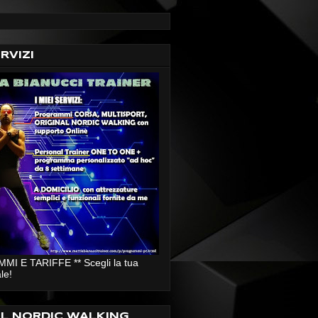
ERVIZI
I E TARIFFE ** Scegli la tua
le!
AL NORDIC WALKING