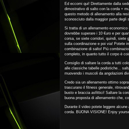
Ed eccomi qui! Direttamente dalla sedut
dimostrativo di salto con la corda + mus
questo metodo di allenamento alla res
sconosciuto dalla maggior parte degli s
Si tratta di un allenamento economico 
dovrebbe superare i 10 €uro e per quan
corsa, se siete corridori, quindi, siete
sulla coordinazione e poi via! Potete in
combinazione di salto! Più combinazion
completo, in quanto tutto il corpo è co
Consiglio di saltare la corda a tutti c
alle classiche tabelle podistiche... salt
muovendo i muscoli da angolazioni div
Credo sia un allenamento ottimo soprat
trascurano il fitness generale, ritrov
busto e braccia asfittici! Saltare la co
buona proposta di allenamento che, con 
Durante il video potete leggere alcune 
corda. BUONA VISIONE! Enjoy yourse