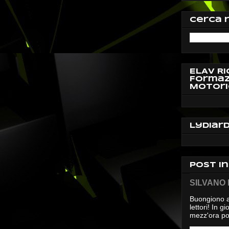
Cerca 
ELAV Ri
Formaz
Motori
Lydiar
Post i
SILVANO D
Buongiono a
lettori! In 
mezz'ora pos