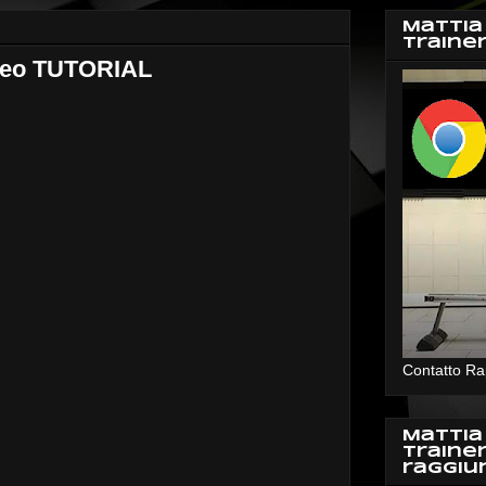
Mattia
Traine
ideo TUTORIAL
Contatto Ra
Mattia
Traine
raggiu