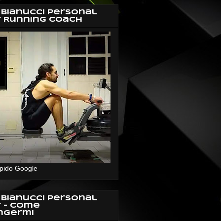
 Bianucci Personal
r Running Coach
pido Google
 Bianucci Personal
r - Come
ngermi