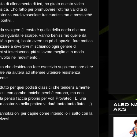
a di allenamento di ieri, ho girato questo video
ica. L'ho fatto per promuovere l'ottima validità di
istenza cardiovascolare trascuratissimo e pressochè
portivi..
da svolgere (il costo è quello della corda che non
to riguarda le scarpe, vanno benissimo quelle da
 già a posto), basta avere un pò di spazio, fare pratica
iziare a divertirvi mischiando ogni genere di
i si inseriscono, più si lavora meglio e in modo
involto nel movimento..
oloro che desiderano fare esercizio supplementare oltre
are via aiuterà ad ottenere ulteriore resistenza
erse.
tutto per quei podisti classici che tendenzialmente
andosi con gambe toniche perchè corrono, ma con
rda penso faccia proprio per voi! Provateci! E' una
costanza nella pratica vi darà tanto tanto fiato....;)
ALBO N
AICS
annotazioni per capire come intendo io il salto con la
lves!