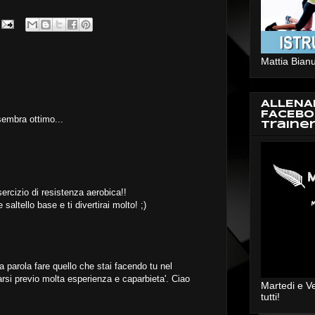
Mattia Bianu
ALLENA
FACEBO
 sembra ottimo...
Traine
rcizio di resistenza aerobica!!
altello base e ti divertirai molto! ;)
na parola fare quello che stai facendo tu nel
farsi previo molta esperienza e caparbieta'. Ciao
Martedi e V
tutti!