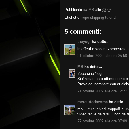
Pubblicato da
MB
alle
03:06
Etichette:
rope skipping tutorial
5 commenti:
theyogi
ha detto...
in effetti a vederti zompettare
21 ottobre 2009 alle ore 05:50
MB
ha detto...
Yooo ciao Yogi!!
Si è veramento ottimo come ese
Prova ad ingranare con qualche s
21 ottobre 2009 alle ore 12:27
mercuriodacorsa
ha detto...
mb.....tu ci chiedi troppo!!!e u
video,facile da dirsi ...non da 
27 ottobre 2009 alle ore 07:09