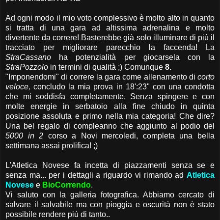
Ad ogni modo il mio voto complessivo è molto alto in quanto
si tratta di una gara ad altissima adrenalina e molto
divertente da correre! Basterebbe già solo illuminare di più il
tracciato per migliorare parecchio la faccenda! La
StraCassano
ha potenzialità per giocarsela con la
StraPozzolo
in termini di qualità ;) Comunque
8.
"Imponendomi" di correre la gara come allenamento di
corto
veloce,
concludo la mia prova in 18':23" con una condotta
che mi soddisfa completamente. Senza spingere e con
molte energie in serbatoio alla fine chiudo in quinta
posizione assoluta e primo nella mia categoria! Che dire?
Una bel regalo di compleanno che aggiunto al podio del
5000 in 2
corso a Novi mercoledi, completa una bella
settimana assai prolifica! ;)
L'Atletica Novese fa incetta di piazzamenti senza se e
senza ma... per i dettagli a riguardo vi rimando ad
Atletica
Novese
e
BioCorrendo
.
Vi saluto con la galleria fotografica. Abbiamo cercato di
salvare il salvabile ma con pioggia e oscurità non è stato
possibile rendere più di tanto..