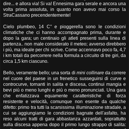
dire... e allora via! Si va! Ennesima gara serale e ancora una
volta prima assoluta, in quanto non avevo mai corso la
StraCassano precendentemente!
Cielo plumbeo, 14 C° e pioggerella sono le condizioni
climatiche che ci hanno accompagnato prima, durante e
dopo la gara; un centinaio gli atleti presenti sulla linea di
partenza.. non male considerato il meteo; avverso direbbero
i più, ma ideale per chi scrive. Come accennavo poco fa, 4,7
i km totali da percorrere nella formula a circuito di tre giri, da
circa 1,5 km ciascuno.
Bello, veramente bello; una sorta di
mini collinare
da correre
nel cuore del paese in un frenetico susseguirsi di curve e
controcurve, tornanti in salita e discesa, continui mangia e
bevi più o meno lunghi e più o meno pronunciati. Una gara
che enfatizzava equamente caratteristiche di forza
resistente e velocità, comunque non esente da qualche
difetto: primo tra tutti la scarsissima illuminazione stradale, a
cui se aggiungiamo le condizioni bagnate dell'asfalto, ha
reso alcuni tratti di gara abbastanza azzardati, soprattutto
sulla discesa appena dopo il primo lungo strappo di salita: