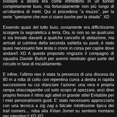
svoltare a destra era come immettersi in un tunnel
completamente buio, ma fortunatamente non più lungo di
un'ottantina di metri. Qui si procedeva "a muzzo", per la
serie
"speriamo che non ci siano buche per la strada"
XD
Essendo quasi del tutto buio, ovviamente era difficilissimo
scorgere la segnaletica a terra. Ora, io non so se qualcuno
si sia trovato davanti a qualche cancello di abitazione, ma
arrivati al culmine della seconda salitella su pavè, è stato
quasi necessario fare
testa o croce
in corsa per capire dove
andare!! XD A questo proposito ringrazio il compagno di
squadra
Davide Bulich
per avermi mostrato gran parte del
circuito in fase di riscaldamento.
E infine, l'ultimo neo è stata la presenza di una discesa da
80 m a rotta di collo con repentina curva a destra in rapida
successione su cui rilanciare l'azione: una vera e propria
rampa
stracciagambe
col solo scopo di spezzare, anzi direi
proprio frenare il ritmo agli atleti in grande stile! Evitabile per
i miei personalissimi gusti. E' stato necessario approcciarla
con una tecnica a
zig zag
a falcate ridottissime
tipica dei
trail runners.... roba alla
Kilian Jornet
su sentiero montano
per intenderci! XD XD