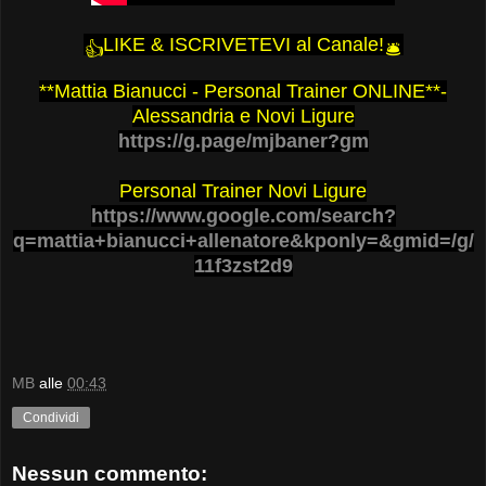
LIKE & ISCRIVETEVI al Canale!
👍
🛎
**Mattia Bianucci - Personal Trainer ONLINE**-
Alessandria e Novi Ligure
https://g.page/mjbaner?gm
Personal Trainer Novi Ligure
https://www.google.com/search?
q=mattia+bianucci+allenatore&kponly=&gmid=/g/
11f3zst2d9
MB
alle
00:43
Condividi
Nessun commento: