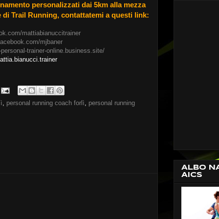
enamento personalizzati dai 5km alla mezza
di Trail Running, contattatemi a questi link:
ook.com/mattiabianuccitrainer
/facebook.com/mjbaner
-personal-trainer-online.business.site/
ttia.bianucci.trainer
ì
,
personal running coach forlì
,
personal running
ALBO N
AICS