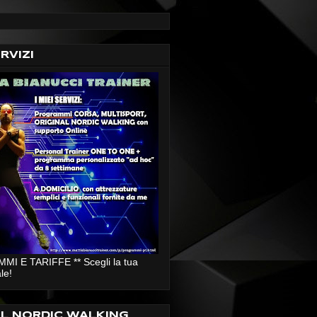
ERVIZI
I E TARIFFE ** Scegli la tua
le!
AL NORDIC WALKING