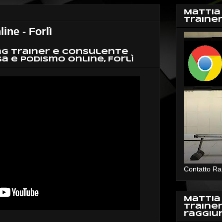
Mattia
Traine
e - Forlì
ng Trainer e Consulente
a e Podismo Online, Forlì
Contatto Ra
Mattia
Traine
raggiu