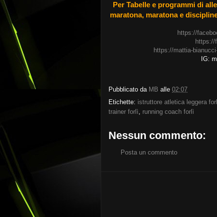
Per Tabelle e programmi di all
maratona, maratona e discipline 
https://faceb
https:/
https://mattia-bianucci
IG: ma
Pubblicato da
MB
alle
02:07
Etichette:
istruttore atletica leggera forl
trainer forlì
,
running coach forlì
Nessun commento:
Posta un commento