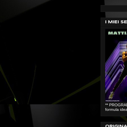
I MIEI S
** PROGRAMM
formula idea
ORIGIN