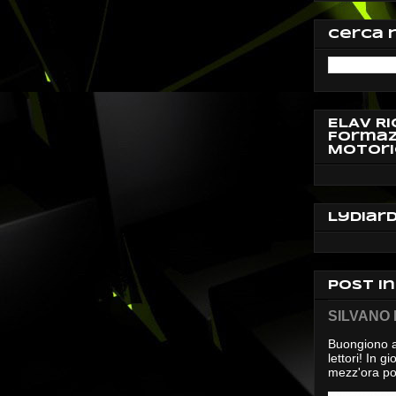
Cerca 
ELAV Ri
Formaz
Motori
Lydiar
Post i
SILVANO D
Buongiono a
lettori! In 
mezz'ora pos