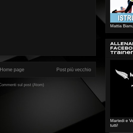
Mattia Bianu
ALLENA
FACEBO
Traine
Home page
Post più vecchio
Commenti sul post (Atom)
Martedi e V
tutti!