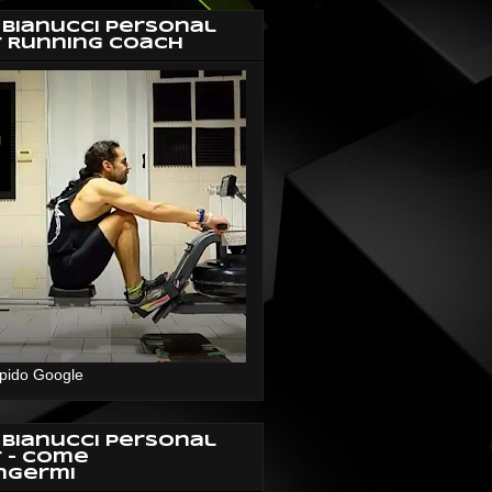
 Bianucci Personal
r Running Coach
pido Google
 Bianucci Personal
r - Come
ngermi