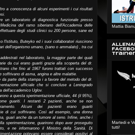
ro a conoscenza di alcuni esperimenti i cui risultati
si.
e un laboratorio di diagnostica funzionale presso
e Medicina del ramo siberiano dell'Accademia delle
Mattia Bianu
ffettuare degli studi clinici su 200 persone, sane ed
 l'Istituto, Buteyko ed i suoi collaboratori riuscirono
ALLENA
lari dell'organismo umano, (sano o ammalato) , tra cui
FACEBO
Traine
addestrati nel laboratorio, la maggior parte dei quali
varie da cui erano guariti grazie alla scoperta del dr.
ostrano che fino al 1967 furono trattati con successo
he soffrivano di asma, angina e altre malattie.
e da parte della stampa i a favore del metodo del dr.
entazione ufficiale che si concluse a Leningrado
uida dell'accademico Uglov.
arono a questa sperimentazione ufficiale, 44 (il 95%),
come guariti. I restanti 2 pazienti, anche se non
oramento. Alcuni dei pazienti erano guariti
ie di cui soffrivano. Così ad esempio, una donna
ma, guarì anche da un tumore al seno. Infine, anche i
Martedi e V
della sperimentazione, guarirono dopo aver proseguito
tutti!
nto, e ne informarono il Ministro della Sanità. Di
rimentazione potevano essere considerati positivi al