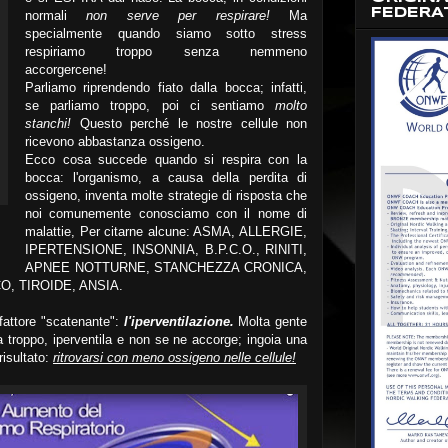
FEDERA
normali
non serve per respirare!
Ma
specialmente quando siamo sotto stress
respiriamo troppo senza nemmeno
accorgercene!
Parliamo riprendendo fiato dalla bocca; infatti,
se parliamo troppo, poi ci sentiamo
molto
stanchi!
Questo perché le nostre cellule non
ricevono abbastanza ossigeno.
Ecco cosa succede quando si respira con la
bocca: l'organismo, a causa della perdita di
ossigeno, inventa molte strategie di risposta che
noi comunemente conosciamo con il nome di
malattie, Per citarne alcune: ASMA, ALLERGIE,
IPERTENSIONE, INSONNIA, B.P.C.O., RINITI,
APNEE NOTTURNE, STANCHEZZA CRONICA,
O, TIROIDE, ANSIA.
fattore "scatenante":
l'iperventilazione.
Molta gente
spira troppo, iperventila e non se ne accorge; ingoia una
risultato:
ritrovarsi con meno ossigeno nelle cellule!