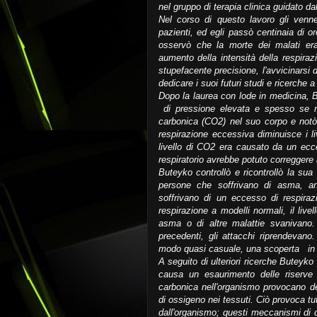
nel gruppo di terapia clinica guidato 
Nel corso di questo lavoro gli venne d
pazienti, ed egli passò centinaia di o
osservò che la morte dei malati er
aumento della intensità della respiraz
stupefacente precisione, l'avvicinarsi 
dedicare i suoi futuri studi e ricerche 
Dopo la laurea con lode in medicina, 
di pressione elevata e spesso se ne 
carbonica (CO2) nel suo corpo e notò
respirazione eccessiva diminuisce i l
livello di CO2 era causato da un ecce
respiratorio avrebbe potuto correggere 
Buteyko controllò e ricontrollò la sua 
persone che soffrivano di asma, an
soffrivano di un eccesso di respirazi
respirazione a modelli normali, il liv
asma o di altre malattie svanivano. 
precedenti, gli attacchi riprendevano
modo quasi casuale, una scoperta in g
A seguito di ulteriori ricerche Buteyko 
causa un esaurimento delle riserve d
carbonica nell'organismo provocano d
di ossigeno nei tessuti. Ciò provoca t
dall'organismo; questi meccanismi di 