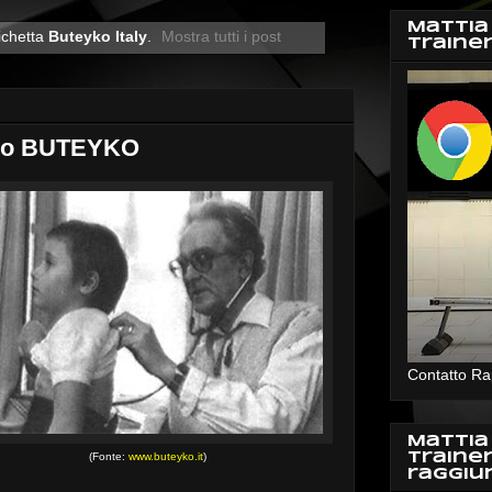
Mattia
ichetta
Buteyko Italy
.
Mostra tutti i post
Traine
odo BUTEYKO
Contatto Ra
Mattia
(Fonte:
www.buteyko.it
)
Traine
raggiu