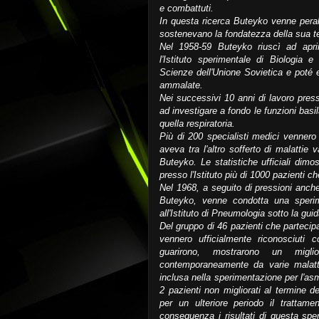
e combattuti.
In questa ricerca Buteyko venne peralt
sostenevano la fondatezza della sua te
Nel 1958-59 Buteyko riuscì ad aprir
l'Istituto sperimentale di Biologia 
Scienze dell'Unione Sovietica e poté e
ammalate.
Nei successivi 10 anni di lavoro presso
ad investigare a fondo le funzioni basi
quella respiratoria.
Più di 200 specialisti medici vennero 
aveva tra l'altro sofferto di malattie 
Buteyko. Le statistiche ufficiali dim
presso l'Istituto più di 1000 pazienti c
Nel 1968, a seguito di pressioni anch
Buteyko, venne condotta una sperim
all'Istituto di Pneumologia sotto la g
Del gruppo di 46 pazienti che partecip
vennero ufficialmente riconosciuti 
guarirono, mostrarono un migli
contemporaneamente da varie malatt
inclusa nella sperimentazione per l'as
2 pazienti non migliorati al termine 
per un ulteriore periodo il trattame
conseguenza i risultati di questa spe