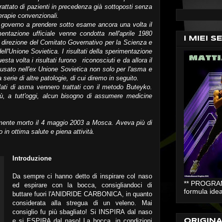
rattato di pazienti in precedenza già sottoposti senza
terapie convenzionali.
governo a prendere sotto esame ancora una volta il
tazione ufficiale venne condotta nell'aprile 1980
I MIEI S
la direzione del Comitato Governativo per la Scienza e
ell'Unione Sovietica. I risultati della sperimentazione
a volta i risultati furono riconosciuti e da allora il
sato nell'ex Unione Sovietica non solo per l'asma e
 serie di altre patologie, di cui diremo in seguito.
ti di asma vennero trattati con il metodo Buteyko.
ù, a tutt'oggi, alcun bisogno di assumere medicine
amente morto il 4 maggio 2003 a Mosca. Aveva più di
o in ottima salute e piena attività.
Introduzione
Da sempre ci hanno detto di inspirare col naso
** PROGRAMM
ed espirare con la bocca, consigliandoci di
formula idea
buttare fuori l'ANIDRIDE CARBONICA, in quanto
considerata alla stregua di un veleno. Mai
consiglio fu più sbagliato! Si INSPIRA dal naso
e si ESPIRA dal naso! La bocca, in condizioni
ORIGIN