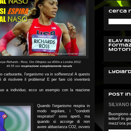
Cerca 
ELAV Ri
Formaz
Motori
nya Richards - Ross. Oro Olimpico sui 400m a Londra 2012.
49.55 con
respirazione completamente nasale
Lydiar
suo carburante, l'organismo va in sofferenza! A questo
di di risolvere il problema! E per fare ciò inventerà
iduo a individuo; ecco un esempio con la reazione
Post i
SILVANO D
Quando l'organismo respira in
modo regolare, i "condotti
Buongiono a
respiratori" sono aperti, ma
lettori! In 
quando si accorge di non
mezz'ora pos
avere abbastanza CO2, ovvero