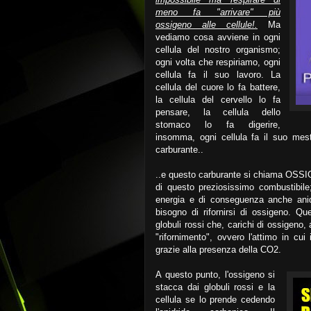
meno fa "arrivare" più
ossigeno alle cellule!.
Ma
vediamo cosa avviene in ogni
cellula del nostro organismo;
ogni volta che respiriamo, ogni
cellula fa il suo lavoro. La
cellula del cuore lo fa battere,
la cellula del cervello lo fa
pensare, la cellula dello
stomaco lo fa digerire,
insomma, ogni cellula fa il suo mest
carburante..
..e questo carburante si chiama OSSIG
di questo preziosissimo combustibile
energia e di conseguenza anche anid
bisogno di rifornirsi di ossigeno. Qu
globuli rossi che, carichi di ossigeno,
"rifornimento", ovvero l'attimo in cu
grazie alla presenza della CO2.
A questo punto, l'ossigeno si
stacca dai globuli rossi e la
cellula se lo prende cedendo