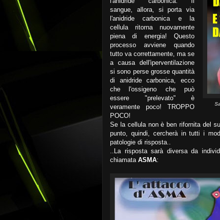
l'anidride carbonica. Il
sangue, allora, si porta via
l'anidride carbonica e la
cellula ritorna nuovamente
piena di energia! Questo
processo avviene quando
tutto va correttamente, ma se
a causa dell'iperventilazione
si sono perse grosse quantità
di anidride carbonica, ecco
che l'ossigeno che può
essere "prelevato" è
Sa
veramente poco! TROPPO
POCO!
Se la cellula non è ben rifornita del 
punto, quindi, cercherà in tutti i mo
patologie di risposta..
..La risposta sarà diversa da indiv
chiamata
ASMA
: