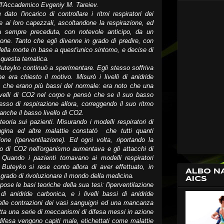
dall'Accademico Evgeniy M. Tareiev.
ato l'incarico di controllare i ritmi respiratori dei
re ai loro capezzali, ascoltandone la respirazione, ed
a sempre preceduta, con notevole anticipo, da un
ione. Tanto che egli divenne in grado di predire, con
della morte in base a quest'unico sintomo, e decise di
a questa tematica.
Buteyko continuò a sperimentare. Egli stesso soffriva
era chiesto il motivo. Misurò i livelli di anidride
 che erano più bassi del normale: era noto che una
ivelli di CO2 nel corpo e pensò che se il suo basso
sso di respirazione allora, correggendo il suo ritmo
anche il basso livello di CO2.
teoria sui pazienti. Misurando i modelli respiratori di
gina ed altre malattie constatò che tutti quanti
one (iperventilazione). Ed ogni volta, riportando la
ello di CO2 nell'organismo aumentava e gli attacchi di
Quando i pazienti tornavano ai modelli respiratori
. Buteyko si rese conto allora di aver effettuato, in
ALBO N
rado di rivoluzionare il mondo della medicina.
AICS
pose le basi teoriche della sua tesi: l'iperventilazione
i anidride carbonica, e i livelli bassi di anidride
elle contrazioni dei vasi sanguigni ed una mancanza
utta una serie di meccanismi di difesa messi in azione
difesa vengono capiti male, etichettati come malattie