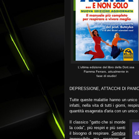
L'ultima edizione del libro della Dott.ssa
Fiamma Ferraro, attualmente in
fase di studio!
DEPRESSIONE, ATTACCHI DI PANIC
Tutte queste malattie hanno un unico 
infatti, nella vita di tutti i giorni, re
quantità esagerata d'aria con un unico 
Il classico "gatto che si morde
la coda", più respiri e più senti
il bisogno di respirare.
Sembra
impossibile ma respirare di