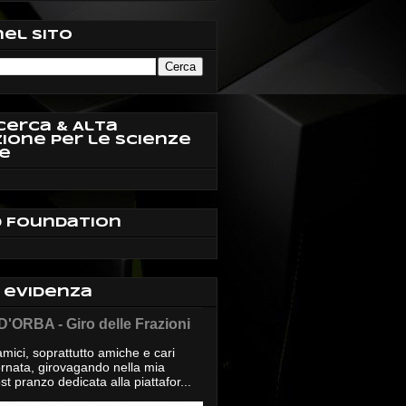
nel sito
cerca & Alta
ione per le Scienze
e
d Foundation
n evidenza
'ORBA - Giro delle Frazioni
mici, soprattutto amiche e cari
giornata, girovagando nella mia
t pranzo dedicata alla piattafor...