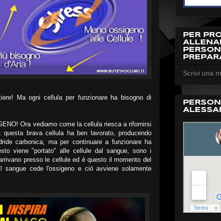
PER PR
ALLEN
PERSON
PREPAR
Scrivi una m
iere! Ma ogni cellula per funzionare ha bisogno di
PERSON
ALESSA
ENO! Ora vediamo come la cellula riesca a rifornirsi
; questa brava cellula ha ben lavorato, producendo
ride carbonica, ma per continuare a funzionare ha
esto viene "portato" alle cellule dal sangue, sono i
 arrivano presso le cellule ed è questo il momento del
i il sangue cede l'ossigeno e ciò avviene solamente