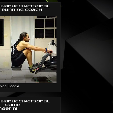
 Bianucci Personal
r Running Coach
pido Google
 Bianucci Personal
r - Come
ngermi