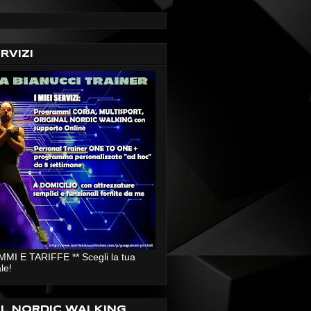
ERVIZI
I E TARIFFE ** Scegli la tua
le!
AL NORDIC WALKING