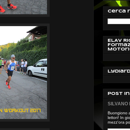
Cerca 
ELAV Ri
Formaz
Motori
Lydiar
Post i
SILVANO D
Buongiono a
lettori! In 
mezz'ora pos