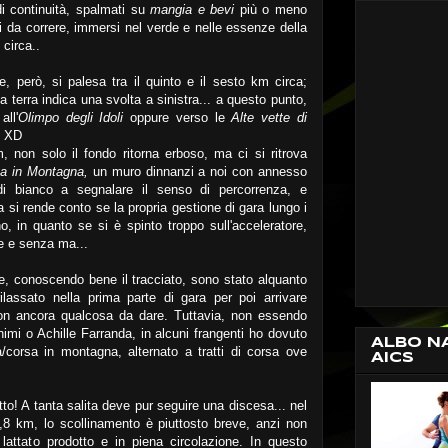
i continuità, spalmati su
mangia e bevi
più o meno
ti da correre, immersi nel verde e nelle essenze della
 circa..
e, però, si palesa tra il quinto e il sesto km circa;
a a terra indica una svolta a sinistra... a questo punto,
all'
Olimpo degli Idoli
oppure verso le
Alte vette di
! XD
m, non solo il fondo ritorna erboso, ma ci si ritrova
a in Montagna,
un muro dinnanzi a noi con annesso
di bianco a segnalare il senso di percorrenza, e
eta si rende conto se la propria gestione di gara lungo i
, in quanto se si è spinto troppo sull'acceleratore,
se e senza ma...
, conoscendo bene il tracciato, sono stato alquanto
ilassato nella prima parte di gara per poi arrivare
n ancora qualcosa da dare. Tuttavia, non essendo
imi o Achille Farranda, in alcuni frangenti ho dovuto
ALBO N
a/corsa in montagna, alternato a tratti di corsa ove
AICS
tto! A tanta salita deve pur seguire una discesa... nel
5,8 km, lo scollinamento è piuttosto breve, anzi non
i lattato prodotto e in piena circolazione. In questo