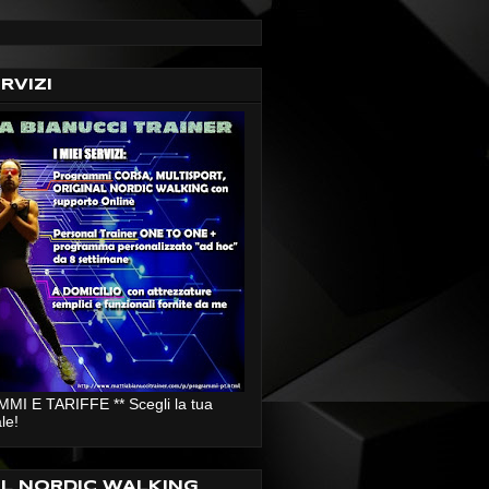
ERVIZI
I E TARIFFE ** Scegli la tua
le!
AL NORDIC WALKING