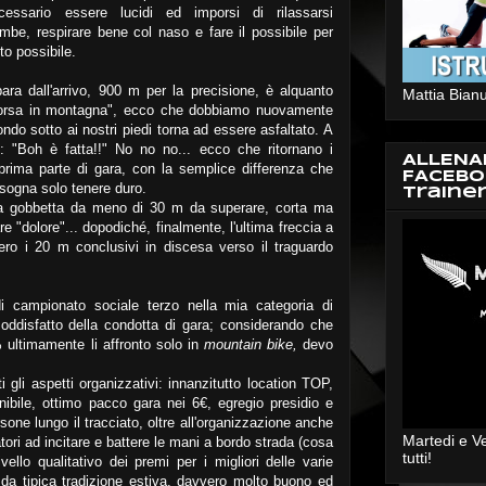
essario essere lucidi ed imporsi di rilassarsi
be, respirare bene col naso e fare il possibile per
to possibile.
ara dall'arrivo, 900 m per la precisione, è alquanto
Mattia Bianu
 "corsa in montagna", ecco che dobbiamo nuovamente
ndo sotto ai nostri piedi torna ad essere asfaltato. A
 "Boh è fatta!!" No no no... ecco che ritornano i
ALLENA
 prima parte di gara, con la semplice differenza che
FACEBO
bisogna solo tenere duro.
Traine
a gobbetta da meno di 30 m da superare, corta ma
 "dolore"... dopodiché, finalmente, l'ultima freccia a
ero i 20 m conclusivi in discesa verso il traguardo
 campionato sociale terzo nella mia categoria di
oddisfatto della condotta di gara; considerando che
 % ultimamente li affronto solo in
mountain bike,
devo
i gli aspetti organizzativi: innanzitutto location TOP,
ibile, ottimo pacco gara nei 6€, egregio presidio e
rsone lungo il tracciato, oltre all'organizzazione anche
Martedi e V
atori ad incitare e battere le mani a bordo strada (cosa
tutti!
ivello qualitativo dei premi per i migliori delle varie
da tipica tradizione estiva, davvero molto buono ed