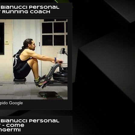
 Bianucci Personal
r Running Coach
pido Google
 Bianucci Personal
r - Come
ngermi