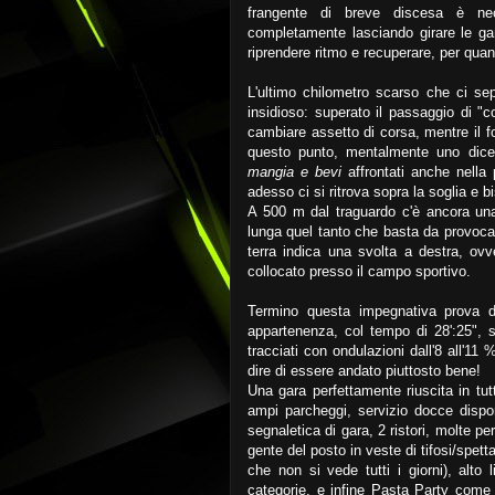
frangente di breve discesa è nec
completamente lasciando girare le gam
riprendere ritmo e recuperare, per quan
L'ultimo chilometro scarso che ci sep
insidioso: superato il passaggio di
cambiare assetto di corsa, mentre il fo
questo punto, mentalmente uno dice:
mangia e bevi
affrontati anche nella
adesso ci si ritrova sopra la soglia e 
A 500 m dal traguardo c'è ancora un
lunga quel tanto che basta da provocare
terra indica una svolta a destra, ovv
collocato presso il campo sportivo.
Termino questa impegnativa prova di
appartenenza, col tempo di 28':25", s
tracciati con ondulazioni dall'8 all'11
dire di essere andato piuttosto bene!
Una gara perfettamente riuscita in tutt
ampi parcheggi, servizio docce dispon
segnaletica di gara, 2 ristori, molte pe
gente del posto in veste di tifosi/spett
che non si vede tutti i giorni), alto l
categorie, e infine Pasta Party come 