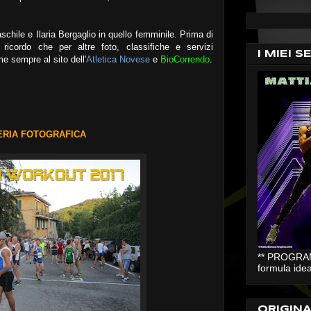
hile e Ilaria Bergaglio in quello femminile. Prima di
vi ricordo che per altre foto, classifiche e servizi
I MIEI S
e sempre al sito dell'
Atletica Novese
e
BioCorrendo
.
ERIA FOTOGRAFICA
** PROGRAMM
formula idea
ORIGIN