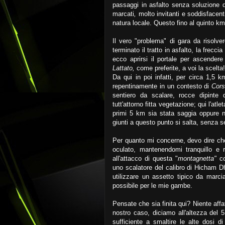
passaggi in asfalto senza soluzione d
marcati
,
molto invitanti e soddisfacen
natura locale. Questo fino al quinto km
Il vero "problema" di gara da risolver
terminato il tratto in asfalto, la frecci
ecco aprirsi il portale per ascendere 
Lattato,
come preferite, a voi la scelta
Da qui in poi infatti, per circa 1,5 k
repentinamente in un contesto di
Cors
sentiero da scalare, rocce dipinte 
tutt'attorno fitta vegetazione; qui l'atl
primi 5 km sia stata saggia oppure no
giunti a questo punto si salta, senza 
Per quanto mi concerne, devo dire che
oculato, mantenendomi tranquillo e r
all'attacco di questa "
montagnetta"
co
uno scalatore del calibro di Hicham Dh
utilizzare un assetto tipico da marci
possibile per le mie gambe.
Pensate che sia finita qui? Niente affa
nostro caso, diciamo all'altezza del 
sufficiente a smaltire le alte dosi d