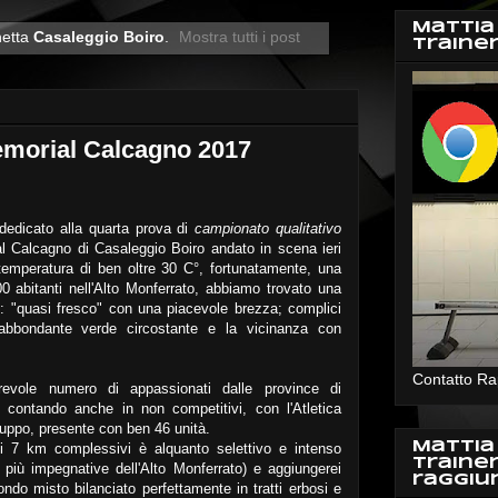
Mattia
hetta
Casaleggio Boiro
.
Mostra tutti i post
Traine
emorial Calcagno 2017
dedicato alla quarta prova di
campionato qualitativo
al Calcagno di Casaleggio Boiro andato in scena ieri
temperatura di ben oltre 30 C°, fortunatamente, una
400 abitanti nell'Alto Monferrato, abbiamo trovato una
le: "quasi fresco" con una piacevole brezza; complici
'abbondante verde circostante e la vicinanza con
Contatto Ra
revole numero di appassionati dalle province di
 contando anche in non competitivi, con l'Atletica
ruppo, presente con ben 46 unità.
Mattia
si 7 km complessivi è alquanto selettivo e intenso
Traine
 più impegnative dell'Alto Monferrato) e aggiungerei
raggiu
ondo misto bilanciato perfettamente in tratti erbosi e