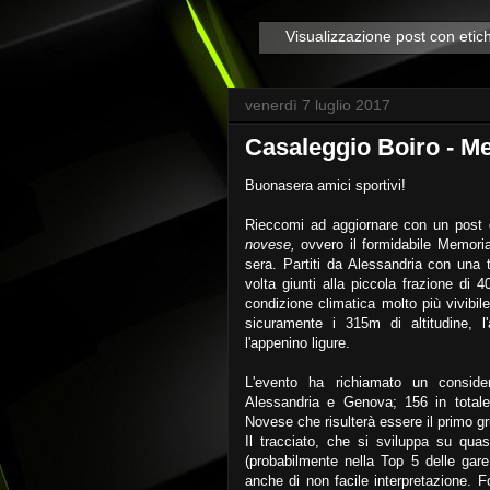
Visualizzazione post con etic
venerdì 7 luglio 2017
Casaleggio Boiro - M
Buonasera amici sportivi!
Rieccomi ad aggiornare con un post 
novese,
ovvero il formidabile Memori
sera. Partiti da Alessandria con una 
volta giunti alla piccola frazione di 
condizione climatica molto più vivibi
sicuramente i 315m di altitudine, l
l'appenino ligure.
L'evento ha richiamato un conside
Alessandria e Genova; 156 in totale
Novese che risulterà essere il primo g
Il tracciato, che si sviluppa su qua
(probabilmente nella Top 5 delle gare
anche di non facile interpretazione. F