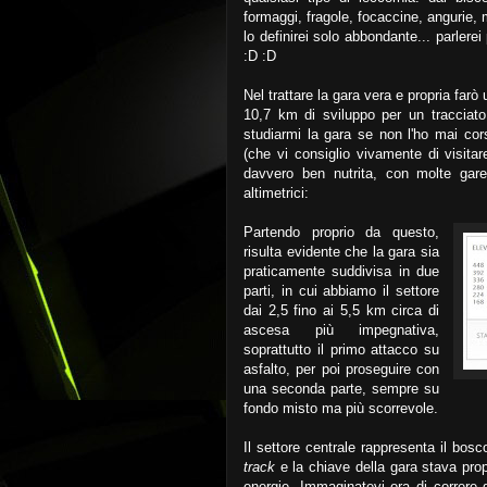
formaggi, fragole, focaccine, angurie, m
lo definirei solo abbondante... parlerei 
:D :D
Nel trattare la gara vera e propria farò
10,7 km di sviluppo per un tracciat
studiarmi la gara se non l'ho mai co
(che vi consiglio vivamente di visita
davvero ben nutrita, con molte gare 
altimetrici:
Partendo proprio da questo,
risulta evidente che la gara sia
praticamente suddivisa in due
parti, in cui abbiamo il settore
dai 2,5 fino ai 5,5 km circa di
ascesa più impegnativa,
soprattutto il primo attacco su
asfalto, per poi proseguire con
una seconda parte, sempre su
fondo misto ma più scorrevole.
Il settore centrale rappresenta il bo
track
e la chiave della gara stava pro
energie. Immaginatevi ora di correre 