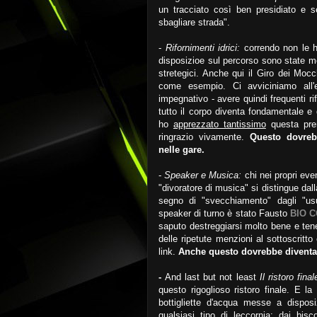
un tracciato così ben presidiato e se
sbagliare strada".
-
Rifornimenti idrici:
correndo non le h
disposizioe sul percorso sono state mol
stretegici. Anche qui il Giro dei Moc
come esempio. Ci avviciniamo all'
impegnativo - avere quindi frequenti ri
tutto il corpo diventa fondamentale e
ho
apprezzato tantissimo
questa prem
ringrazio vivamente.
Questo dovreb
nelle gare.
-
Speaker e Musica:
chi nei propri eve
"divoratore di musica" si distingue d
segno di "svecchiamento" dagli "us
speaker di turno è stato Fausto
BIO 
saputo destreggiarsi molto bene e tene
delle ripetute menzioni al sottoscritto
link.
Anche questo dovrebbe diventar
-
And last but not least
Il ristoro fina
questo rigoglioso ristoro finale. E la
bottigliette d'acqua messe a dispos
qualsiasi tipo di leccornia: dai bisco