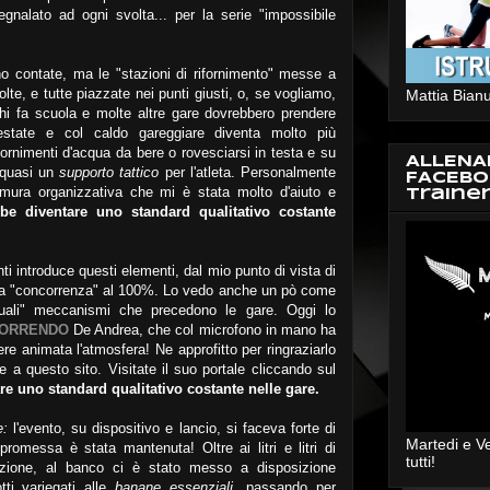
gnalato ad ogni svolta... per la serie "impossibile
o contate, ma le "stazioni di rifornimento" messe a
te, e tutte piazzate nei punti giusti, o, se vogliamo,
Mattia Bianu
chi fa scuola e molte altre gare dovrebbero prendere
estate e col caldo gareggiare diventa molto più
fornimenti d'acqua da bere o rovesciarsi in testa e su
ALLENA
 quasi un
supporto tattico
per l'atleta. Personalmente
FACEBO
ura organizzativa che mi è stata molto d'aiuto e
Traine
be diventare uno standard qualitativo costante
nti introduce questi elementi, dal mio punto di vista di
alla "concorrenza" al 100%. Lo vedo anche un pò come
uali" meccanismi che precedono le gare. Oggi lo
CORRENDO
De Andrea, che col microfono in mano ha
re animata l'atmosfera! Ne approfitto per ringraziarlo
 e a questo sito. Visitate il suo portale cliccando sul
e uno standard qualitativo costante nelle gare.
le:
l'evento, su dispositivo e lancio, si faceva forte di
Martedi e V
 promessa è stata mantenuta! Oltre ai litri e litri di
tutti!
izione, al banco ci è stato messo a disposizione
tti variegati alle
banane essenziali
, passando per