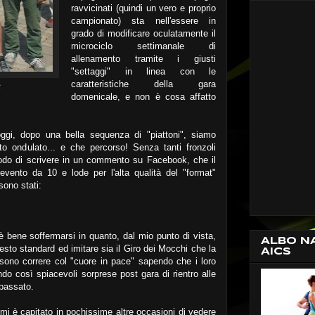
ravvicinati (quindi un vero e proprio
campionato) sta nell'essere in
grado di modificare oculatamente il
microciclo settimanale di
allenamento tramite i giusti
"settaggi" in linea con le
caratteristiche della gara
t
domenicale, e non è cosa affatto
oggi, dopo una bella sequenza di "piattoni", siamo
to ondulato... e che percorso! Senza tanti fronzoli
odo di scrivere in un commento su Facebook, che il
vento da 10 e lode per l'alta qualità del "format"
sono stati:
 bene soffermarsi in quanto, dal mio punto di vista,
ALBO N
uesto standard ed imitare sia il Giro dei Mocchi che la
AICS
ssono correre col "cuore in pace" sapendo che i loro
ndo così spiacevoli sorprese post gara di rientro alle
passato.
 mi è capitato in pochissime altre occasioni di vedere