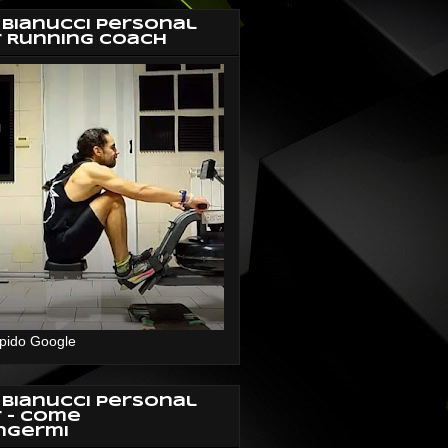
 Bianucci Personal
r Running Coach
pido Google
 Bianucci Personal
r - Come
ngermi