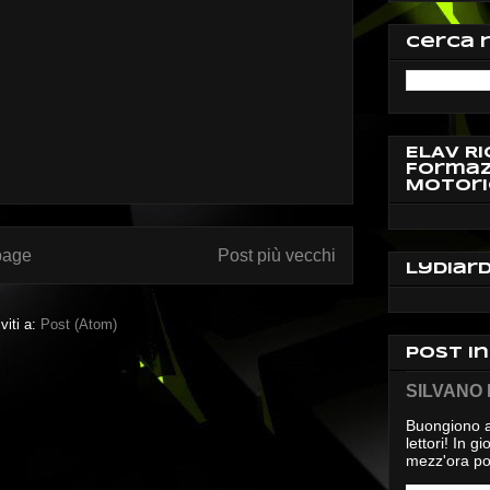
Cerca 
ELAV Ri
Formaz
Motori
page
Post più vecchi
Lydiar
iviti a:
Post (Atom)
Post i
SILVANO D
Buongiono a
lettori! In 
mezz'ora pos