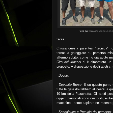
Foto da
www.atleticanovese.i
facile.
Chiusa questa parentesi "tecnica", 
tornati a gareggiare su percorso mis
affermo subito, come ho già avuto m
Giro dei Mocchi
si è dimostrato un e
proposto. A disposizione degli atleti ci 
-
Docce
.
-
Deposito Borse
. E su questo punto è
tutte le gare dovrebbero allinearsi a q
10 km della Fraschetta. Gli atleti po
oggetti personali sono custoditi, evita
macchine.. come capitato nel recente 
-
Segnaletica e Presidio del percorso
: