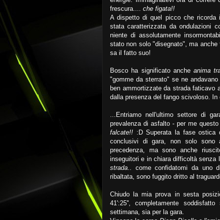
frescura....
che figata!!
A dispetto di quel picco che ricorda 
stata caratterizzata da ondulazioni
niente di assolutamente insormontabil
stato non solo "disegnato", ma anche 
sa il fatto suo!
Bosco ha significato anche
anima tr
"gomme da sterrato" se ne andavano 
ben ammortizzate da strada faticavo a
dalla presenza del fango scivoloso. In
...Entriamo nell'ultimo settore di 
prevalenza di asfalto - per me questo
falcate!!
:D Superata la fase ostica
conclusivi di gara, non solo sono 
precedenza, ma sono anche riuscit
inseguitori e in chiara difficoltà senza 
strada
.. come confidatomi da uno di 
ribaltata, sono fuggito dritto al traguar
Chiudo la mia prova in sesta posizi
41':25'', completamente soddisfatto
settimana, sia per la gara.