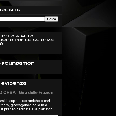
nel sito
cerca & Alta
ione per le Scienze
e
d Foundation
n evidenza
'ORBA - Giro delle Frazioni
mici, soprattutto amiche e cari
giornata, girovagando nella mia
t pranzo dedicata alla piattafor...