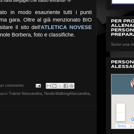
ca
Ilaria Bergaglio
che saluto entrambi! 👋
ato in modo esauriente tutti i punti
sima gara. Oltre al già menzionato BIO
PER PR
ALLEN
are il sito dell'
ATLETICA NOVESE
PERSON
gnole Borbera, foto e classifiche.
PREPAR
Scrivi una m
PERSON
ALESSA
un commento:
ucci Trainer Alessandria
,
NordicWalkingAlessandria
,