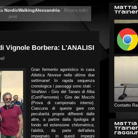
Mattia
tta
NordicWalkingAlessandria
.
Mostra tutti i
Traine
post
i Vignole Borbera: L'ANALISI
vi!
Gran fermento agonistico in casa
Atletica Novese
nelle ultime due
settimane! In rapida sequenza
cronologica i passaggi sono stati: -
StraNovi - Giro del Tanaro di Alba
(CorriPiemonte) - Giro dei Mocchi
(Prova di campionato interno).
Contatto Ra
Ciascuna di queste gare con
peculiarità proprie differenti dalle
altre, a partire dalla tipologia di
Mattia
fondo ed estensione chilometrica;
Traine
l'abilità, da parte dell'atleta
raggiu
impegnato in questi impegni