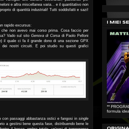
eloni e altra miscellanea varia... e il quantitativo non
proprio di quantità industriali! Tutti soddisfatti e sazi!
I MIEI S
 un rapido excursus:
o che non avevo mai corso prima. Cosa faccio per
rsa? Vado sul sito
Genova di Corsa
di Paolo Pelloni
re) il quale ci fa il grande dono di una sezione GPX
dei nostri circuiti. E poi studio su questi grafici
** PROGRAMM
formula idea
sco con passaggi abbastanza ostici e fangosi in
single
prio a gestirsi bene questa fase, distribuendo bene le
ORIGIN
dentro il bosco, ombra totale, un'oasi di temporanea