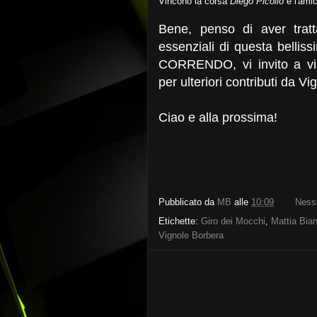
Vincono la corsa
Diego Picollo
e l'ami
Bene, penso di aver tratt
essenziali di questa bellis
CORRENDO, vi invito a visit
per ulteriori contributi da Vi
Ciao e alla prossima!
Pubblicato da
MB
alle
10:09
Ness
Etichette:
Giro dei Mocchi
,
Mattia Bian
Vignole Borbera