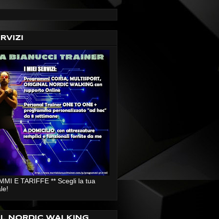
ERVIZI
I E TARIFFE ** Scegli la tua
le!
AL NORDIC WALKING