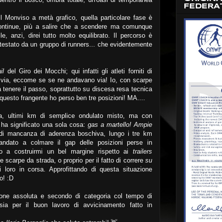
FEDERA
il Monviso a metà grafico, quella particolare fase è
 continue, più a salire che a scendere ma comunque
e, anzi, direi tutto molto equilibrato. Il percorso è
testato da un gruppo di runners... che evidentemente
ail
del Giro dei Mocchi; qui infatti gli atleti forniti di
via, eccome se se ne andavano via! Io, con scarpe
 tenere il passo, soprattutto su discesa resa tecnica
 questo frangente ho perso ben tre posizioni! MA....
gara, ultimi km di semplice ondulato misto, ma con
 ha significato una sola cosa:
gas a martello! Ampie
 di mancanza di aderenza boschiva, lungo i tre km
andato a colmare il gap delle posizioni perse in
o a costruirmi un bel margine rispetto ai
trailers
le scarpe da strada, o proprio per il fatto di correre
su
loro in corsa. Approfittando di questa situazione
do! :D
one assoluta e secondo di categoria col tempo di
 sia per il buon lavoro di avvicinamento fatto in