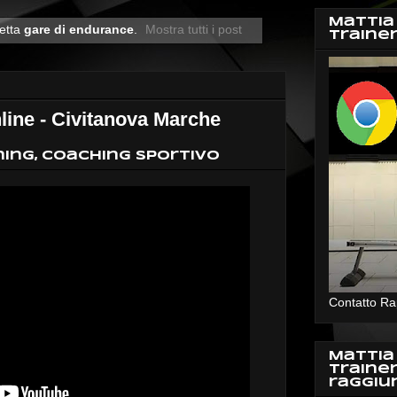
Mattia
hetta
gare di endurance
.
Mostra tutti i post
Traine
ne - Civitanova Marche
ing, Coaching Sportivo
Contatto Ra
Mattia
Traine
raggiu