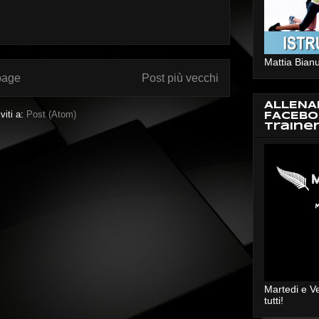
Mattia Bianu
page
Post più vecchi
ALLENA
iviti a:
Post (Atom)
FACEBO
Traine
Martedi e V
tutti!