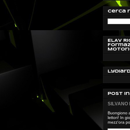
Cerca 
ELAV Ri
Formaz
Motori
Lydiar
Post i
SILVANO D
Buongiono a
lettori! In 
mezz'ora pos