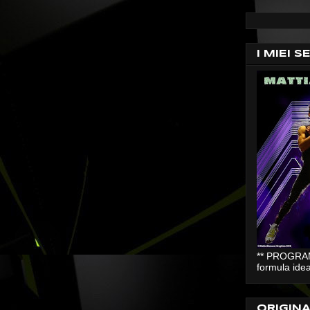
I MIEI S
** PROGRAMM
formula idea
ORIGIN