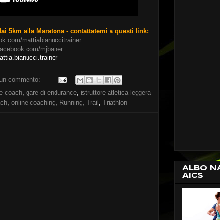
ai 5km alla Maratona - contattatemi a questi link:
ook.com/mattiabianuccitrainer
/facebook.com/mjbaner
ttia.bianucci.trainer
un commento:
e coach
,
gare di endurance
,
istruttore atletica leggera
ach
,
online coaching
,
Running
,
Trail
,
Triathlon
ALBO N
AICS