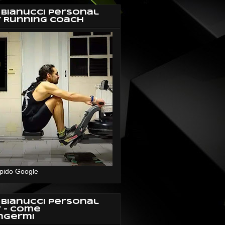
 Bianucci Personal
r Running Coach
pido Google
 Bianucci Personal
r - Come
ngermi