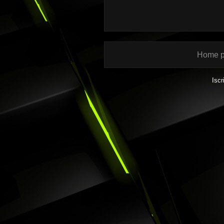
Home 
Iscr