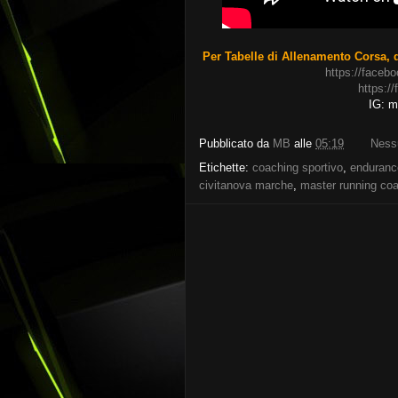
Per Tabelle di Allenamento Corsa, d
https://faceb
https:/
IG: ma
Pubblicato da
MB
alle
05:19
Ness
Etichette:
coaching sportivo
,
enduranc
civitanova marche
,
master running co