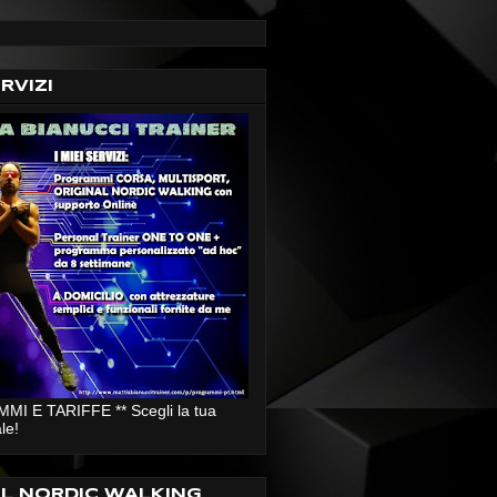
ERVIZI
I E TARIFFE ** Scegli la tua
le!
AL NORDIC WALKING