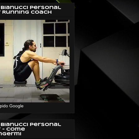
 Bianucci Personal
r Running Coach
pido Google
 Bianucci Personal
r - Come
ngermi