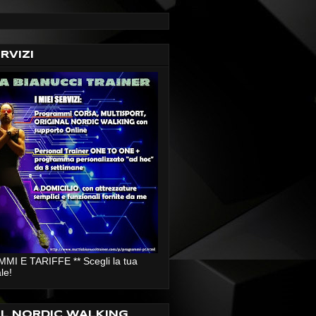
ERVIZI
I E TARIFFE ** Scegli la tua
le!
AL NORDIC WALKING