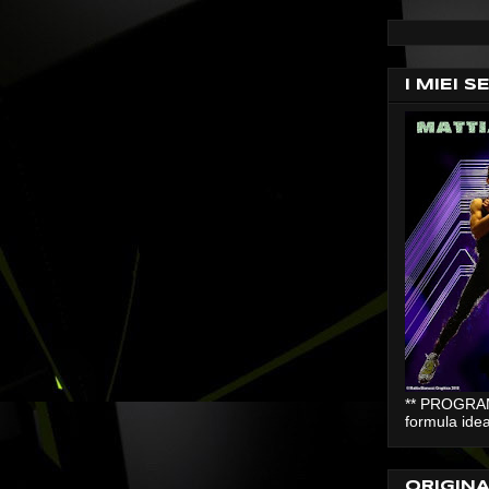
I MIEI S
** PROGRAMM
formula idea
ORIGIN