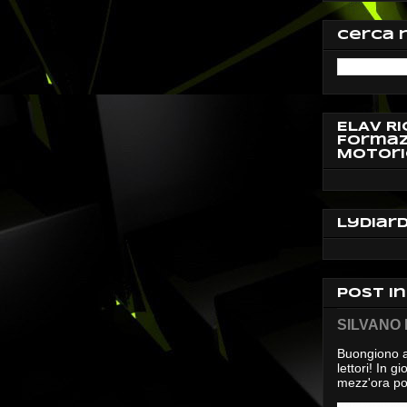
Cerca 
ELAV Ri
Formaz
Motori
Lydiar
Post i
SILVANO D
Buongiono a
lettori! In 
mezz'ora pos