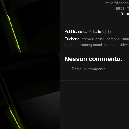
https://faceb
https:/
IG: ma
Pubblicato da
MB
alle
09:17
Etichette:
corso running
,
personal runn
legnano
,
running coach verona
,
softwa
Nessun commento:
Posta un commento