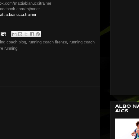
ook.com/mattiabianuccitrainer
/facebook.com/mjbaner
ttia.bianucci.trainer
ing coach blog
,
running coach firenze
,
running coach
re running
ALBO N
AICS