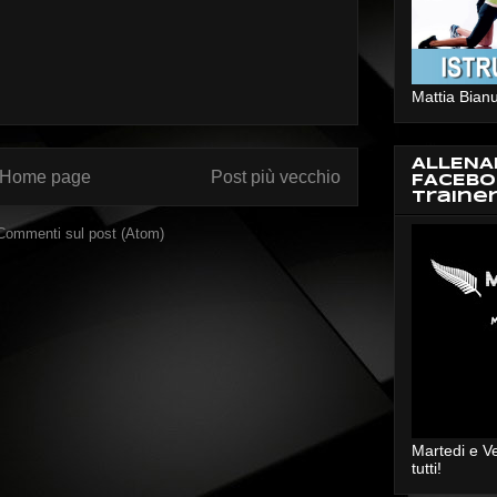
Mattia Bianu
ALLENA
Home page
Post più vecchio
FACEBO
Traine
Commenti sul post (Atom)
Martedi e V
tutti!