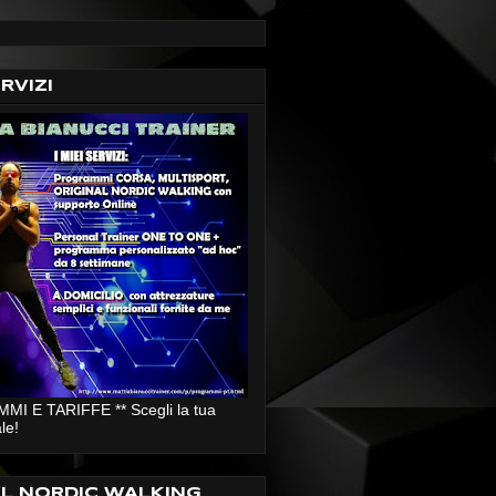
ERVIZI
I E TARIFFE ** Scegli la tua
le!
AL NORDIC WALKING