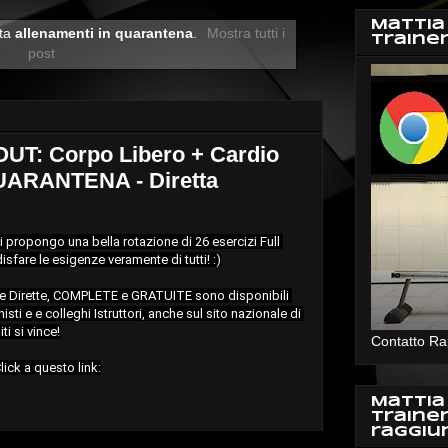
Mattia
tta
allenamenti in quarantena
.
Mostra tutti i
Traine
post
: Corpo Libero + Cardio
ARANTENA - Diretta
vi propongo una bella rotazione di 26 esercizi Full 
fare le esigenze veramente di tutti! :)

e Dirette, COMPLETE e GRATUITE sono disponibili 
isti e e colleghi Istruttori, anche sul sito nazionale di 
iti si vince!
Contatto Ra
Mattia
Traine
raggiu