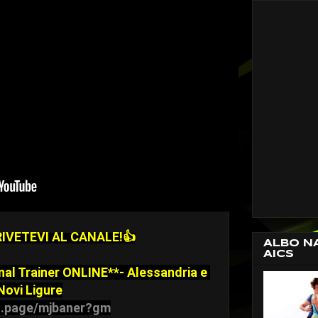
CRIVETEVI AL CANALE!
👍
ALBO N
AICS
nal Trainer ONLINE**- Alessandria e 
Novi Ligure
/g.page/mjbaner?gm