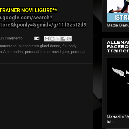
TRAINER NOVI LIGURE**
w.google.com/search?
atore&kponly=&gmid=/g/11f3zst2d9
Mattia Bianu
un commento:
ALLENA
quarantena
,
allenamento glutei donne
,
full body
FACEBO
Traine
er Alessandria
,
personal trainer novi ligure
,
personal
Martedi e V
tutti!