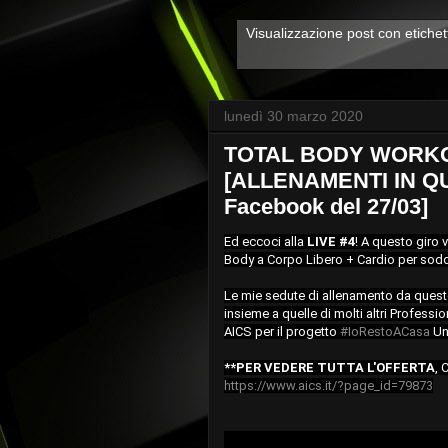
Visualizzazione post con etiche
lunedì 30 marzo 2020
TOTAL BODY WORKOUT
[ALLENAMENTI IN QU
Facebook del 27/03]
Ed eccoci alla 
LIVE #4
! A questo giro 
Body a Corpo Libero + Cardio per soddis
Le mie sedute di allenamento da quest
insieme a quelle di molti altri Profession
AICS per il progetto 
#IoRestoACasa
 Un
**PER VEDERE TUTTA L'OFFERTA
https://www.aics.it/?page_id=79873