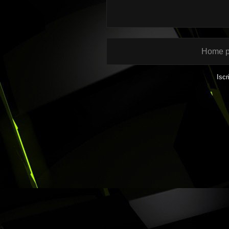
Home 
Iscr