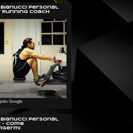
 Bianucci Personal
r Running Coach
pido Google
 Bianucci Personal
r - Come
ngermi