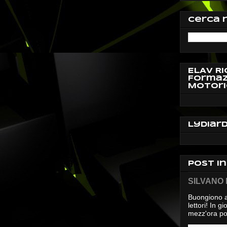
Cerca 
ELAV Ri
Formaz
Motori
Lydiar
Post i
SILVANO D
Buongiono a
lettori! In 
mezz'ora pos