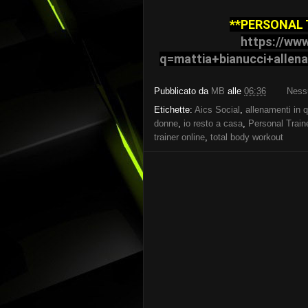
**PERSONAL 
https://ww
q=mattia+bianucci+allen
Pubblicato da
MB
alle
06:36
Ness
Etichette:
Aics Social
,
allenamenti in 
donne
,
io resto a casa
,
Personal Train
trainer online
,
total body workout