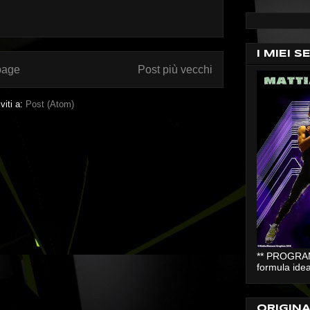
I MIEI S
page
Post più vecchi
iviti a:
Post (Atom)
** PROGRAMM
formula idea
ORIGIN