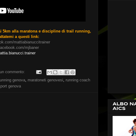
 5km alla maratona e discipline di trail running,
attatemi a questi link:
ook.com/mattiabianuccitrainer
/facebook.com/mjbaner
ttia.bianucci.trainer
un commento:
running genova
,
maratoneti genovesi
,
running coach
sport genova
ALBO N
AICS