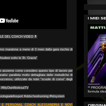
I MIEI S
OLE DEL COACH VIDEO 💊
tmo maratona a meno di 3 mesi dalla gara rischio di
chiudere sotto le 3h. Grazie"
ssieme come considero questo tipo di lavoro per
nalisi parallela molto dettagliata delle metodiche di
uccesso, utilizzate da note "scuole di corsa" degli
** PROGRAMM
nal #MyOwnWorkoutTV
formula idea
iologiadellosport #oldschoolrunning #hitsystem
 E PERSONAL COACH ALESSANDRIA E NOVI
ORIGIN