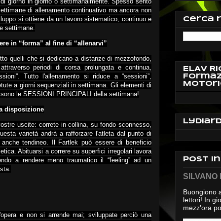
ne di giorno in giorno o settimanalmente. Spesso sento
3 settimane di allenamento continuativo ma ancora non
viluppo si ottiene da un lavoro sistematico, continuo e
Cerca 
he settimane.
re in “forma” al fine di “allenarvi”
tutto quelli che si dedicano a distanze di mezzofondo,
attraverso periodi di corsa prolungata e continua,
ELAV Ri
sioni”. Tutto l'allenamento si riduce a “sessioni”,
Formaz
Motori
tute a giorni sequenziali in settimana. Gli elementi di
e 2 sono le SESSIONI PRINCIPALI della settimana!
 a disposizione
Lydiar
vostre uscite: correte in collina, su fondo sconnesso,
questa varietà andrà a rafforzare l'atleta dal punto di
 anche tendineo. Il Fartlek può essere di beneficio
etica. Abituarsi a correre su superfici irregolari lavora
Post i
buendo a rendere meno traumatico il “feeling” ad un
sta.
SILVANO D
Buongiono a
lettori! In 
mezz'ora pos
l'opera e non si arrende mai; sviluppate perciò una