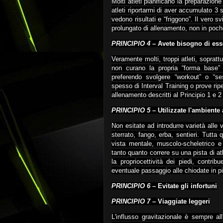
Molti atleti pianificano la preparazio
atleti riportarmi di aver accumulato 
vedono risultati e “friggono”. Il vero s
prolungato di allenamento, non in poc
PRINCIPIO 4
– Avete bisogno di esse
Veramente molti, troppi atleti, soprat
non curano la propria “forma base” 
preferendo svolgere “workout” o “ses
spesso di Interval Training o prove ripe
allenamento descritti al Principio 1 
PRINCIPIO 5
– Utilizzate l'ambiente
Non esitate ad introdurre varietà alle 
sterrato, fango, erba, sentieri. Tutta 
vista mentale, muscolo-scheletrico e
tanto quanto correre su una pista di atl
la propriocettività dei piedi, contri
eventuale passaggio alle chiodate in pi
PRINCIPIO 6
– Evitate gli infortuni
PRINCIPIO 7
– Viaggiate leggeri
L'influsso gravitazionale è sempre al