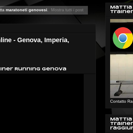
Mattia
tta
maratoneti genovesi
.
Mostra tutti i post
Traine
e - Genova, Imperia,
ainer Running Genova
Contatto Ra
Mattia
Traine
raggiu