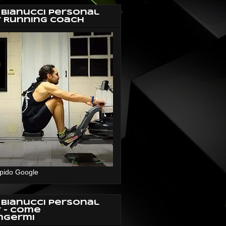
 Bianucci Personal
r Running Coach
pido Google
 Bianucci Personal
r - Come
ngermi