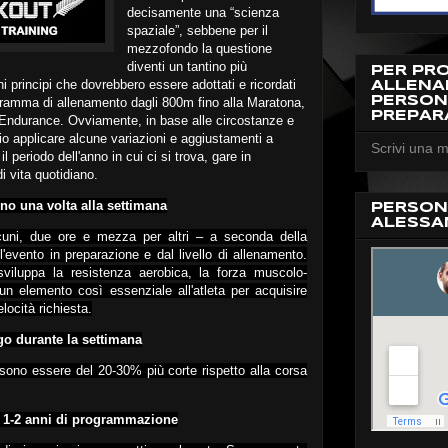
decisamente una “scienza
spaziale”, sebbene per il
mezzofondo la questione
diventi un tantino più
PER PR
 principi che dovrebbero essere adottati e ricordati
ALLEN
PERSON
gramma di allenamento dagli 800m fino alla Maratona,
PREPAR
di Endurance. Ovviamente, in base alle circostanze e
rio applicare alcune variazioni e aggiustamenti a
Scrivi una m
 periodo dell'anno in cui ci si trova, gare in
i vita quotidiano.
no una volta alla settimana
PERSON
ALESSA
lcuni, due ore e mezza per altri – a seconda della
l'evento in preparazione e dal livello di allenamento.
iluppa la resistenza aerobica, la forza muscolo-
un elemento così essenziale all'atleta per acquisire
locità richiesta.
go durante la settimana
sono essere del 20-30% più corte rispetto alla corsa
i 1-2 anni di programmazione