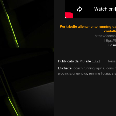
Per tabelle allenamento running dai
contatt
https://faceb
https:/
IG: ma
Pubblicato da
MB
alle
13:21
Ness
Etichette:
coach running liguria
,
corsi 
provincia di genova
,
running liguria
,
si