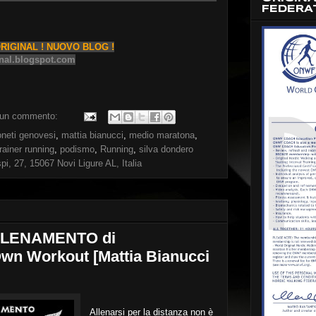
FEDERA
IGINAL ! NUOVO BLOG !
nal.blogspot.com
un commento:
neti genovesi
,
mattia bianucci
,
medio maratona
,
rainer running
,
podismo
,
Running
,
silva dondero
i, 27, 15067 Novi Ligure AL, Italia
'ALLENAMENTO di
n Workout [Mattia Bianucci
Allenarsi per la distanza non è