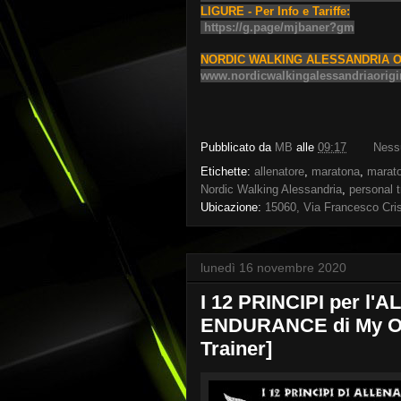
LIGURE - Per Info e Tariffe:
https://g.page/mjbaner?gm
NORDIC WALKING ALESSANDRIA OR
www.nordicwalkingalessandriaorigi
Pubblicato da
MB
alle
09:17
Ness
Etichette:
allenatore
,
maratona
,
marato
Nordic Walking Alessandria
,
personal t
Ubicazione:
15060, Via Francesco Crisp
lunedì 16 novembre 2020
I 12 PRINCIPI per l
ENDURANCE di My Ow
Trainer]