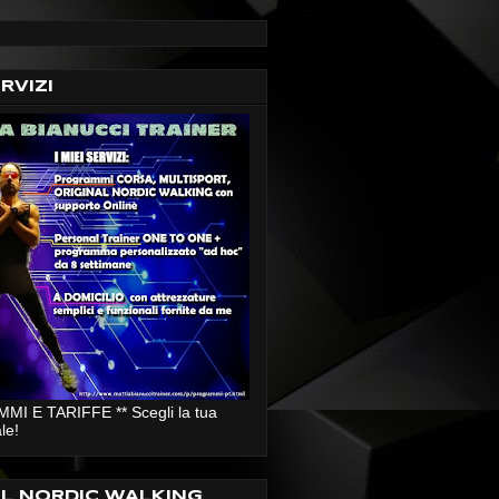
ERVIZI
I E TARIFFE ** Scegli la tua
le!
AL NORDIC WALKING