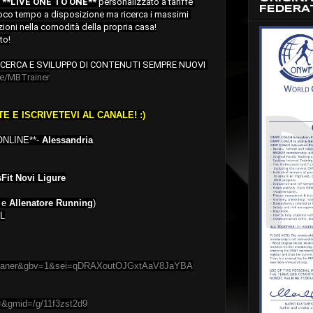
 
**LIVE ONE TO ONE** 
personalizzato a tariffe 
FEDERA
oco tempo a disposizione ma ricerca i massimi 
ioni nella comodità della propria casa!

to!
ICERCA E SVILUPPO DI CONTENUTI SEMPRE NUOVI 
me/MBTrainer
TE E ISCRIVETEVI AL CANALE! :)
NLINE**-
Alessandria
Fit Novi Ligure
* e
Allenatore Running
)
AL
mjbaner&gbv=1&sei=qDRAXoutOJGxtAaV8JaYBA
=&gmid=/g/11f3zst2d9