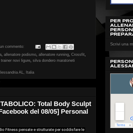
PER PR
ALLEN
PERSON
PREPAR
Scrivi una m
un commento:
a
,
allenatore podismo
,
allenatore running
,
Crossfit
,
trainer novi ligure
,
silva dondero maratoneti
PERSON
ALESSA
lessandria AL, Italia
ABOLICO: Total Body Sculpt
Facebook del 08/05] Personal
dio Fitness pensate e strutturate per soddisfare le 