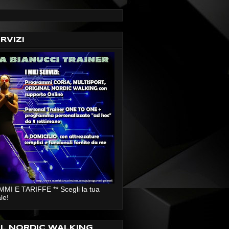
ERVIZI
I E TARIFFE ** Scegli la tua
le!
AL NORDIC WALKING