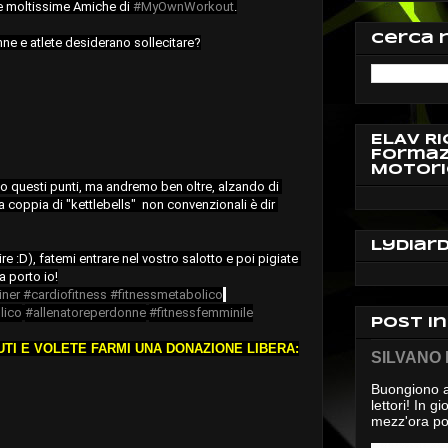
e moltissime Amiche di 
#MyOwnWorkout
.

Cerca 
ne e atlete desiderano sollecitare?
ELAV Ri
Formaz
Motori
o questi punti, ma andremo ben oltre, alzando di 
a coppia di "kettlebells"  non convenzionali è dir 
Lydiar
e :D), fatemi entrare nel vostro salotto e poi pigiate 
a porto io!
iner
#cardiofitness
#fitnessmetabolico
lico
#allenatoreperdonne
#fitnessfemminile
Post i
NUTI E VOLETE FARMI UNA DONAZIONE LIBERA:
SILVANO D
Buongiono a
lettori! In 
mezz'ora pos