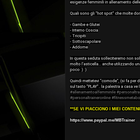
esigenze femminili in allenamento dell
Quali sono gli "hot spot" che molte don
- Gambe e Glutei

- Interno Coscia

- Tricipiti

- Sottoscapolare

- Addome

In questa seduta solleciteremo non sol
molto l'asticella... anche utilizzando un
poco :) :)
Quindi mettetevi "comode", (si fa per dir
sul tasto "PLAY".. la palestra a casa ve l
#allenamentoalfemminile
#personaltra
#personaltraineronline
#fitnessmetabo
**SE VI PIACCIONO I MIEI CONTE
https://www.paypal.me/MBTrainer