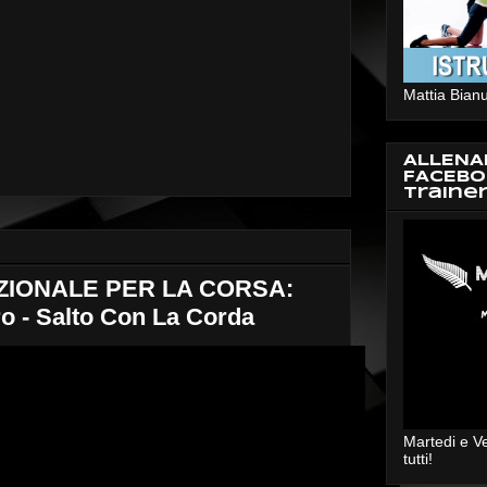
Mattia Bianu
ALLENA
FACEBO
Traine
IONALE PER LA CORSA:
o - Salto Con La Corda
Martedi e V
tutti!