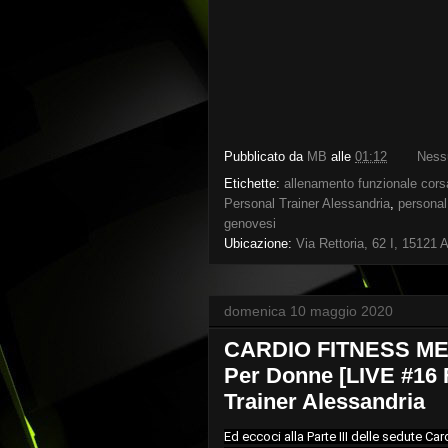
Pubblicato da
MB
alle
01:12
Ness
Etichette:
allenamento funzionale cors
Personal Trainer Alessandria
,
personal 
genovesi
Ubicazione:
Via Rettoria, 62 I, 15121 A
domenica 10 maggio 2020
CARDIO FITNESS MET
Per Donne [LIVE #16 
Trainer Alessandria
Ed eccoci alla Parte III delle sedute Car