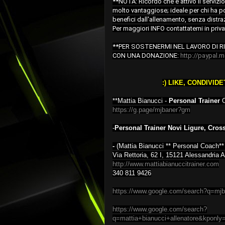
**NOTA: Ricordo che è attivo il servizio
molto vantaggiose; ideale per chi ha p
benefici dall'allenamento, senza distraz
Per maggiori INFO contattatemi in priva
**PER SOSTENERMI NEL LAVORO DI R
CON UNA DONAZIONE: 
http://paypal.
:) LIKE, CONDIVIDE
**Mattia Bianucci -
Personal Trainer
O
https://g.page/mjbaner?gm
-
Personal Trainer Novi Ligure, Cross
-
(Mattia Bianucci ** Personal Coach*
Via Rettoria, 62 I, 15121 Alessandria 
http://www.mattiabianuccitrainer.com
340 811 9426
https://www.google.com/search?q=
https://www.google.com/search?
q=mattia+bianucci+allenatore&kponly