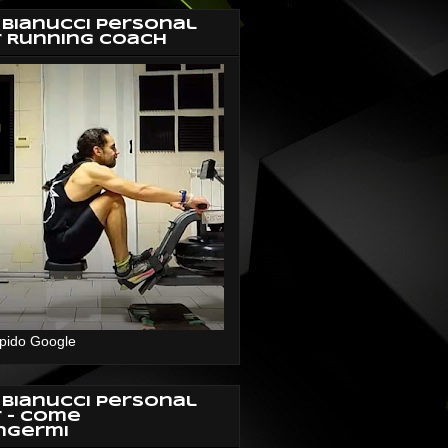
 Bianucci Personal
r Running Coach
pido Google
 Bianucci Personal
r - Come
ngermi